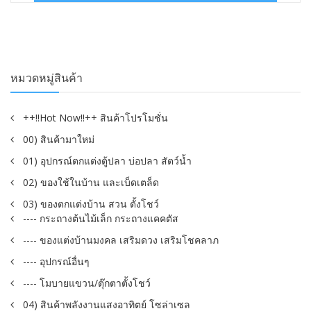
฿140.00.
฿59.00.
หมวดหมู่สินค้า
++!!Hot Now!!++ สินค้าโปรโมชั่น
00) สินค้ามาใหม่
01) อุปกรณ์ตกแต่งตู้ปลา บ่อปลา สัตว์น้ำ
02) ของใช้ในบ้าน และเบ็ดเตล็ด
03) ของตกแต่งบ้าน สวน ตั้งโชว์
---- กระถางต้นไม้เล็ก กระถางแคคตัส
---- ของแต่งบ้านมงคล เสริมดวง เสริมโชคลาภ
---- อุปกรณ์อื่นๆ
---- โมบายแขวน/ตุ๊กตาตั้งโชว์
04) สินค้าพลังงานแสงอาทิตย์ โซล่าเซล