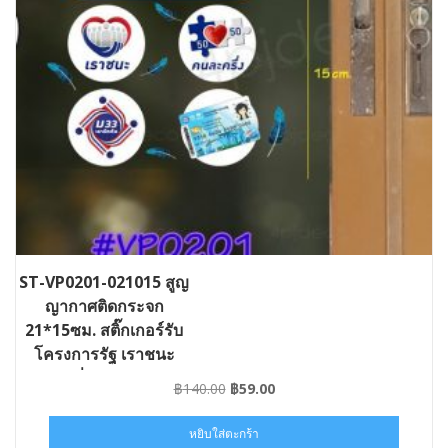
ST-VP0201-021015 สูญ
ญากาศติดกระจก
21*15ซม. สติ๊กเกอร์รับ
โครงการรัฐ เราชนะ
คนละครึ่ง ม33เรารักกัน
Original
Current
฿
140.00
฿
59.00
บัตรสวัสดิการ
price
price
was:
is:
หยิบใส่ตะกร้า