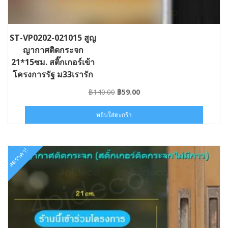
ST-VP0202-021015 สูญ
ญากาศติดกระจก
21*15ซม. สติ๊กเกอร์เข้า
โครงการรัฐ ม33เรารัก
กัน บัตรสวัสดิการ เรา
Original
Current
฿
140.00
฿
59.00
ชนะ คนละครึ่ง
price
price
was:
is:
หยิบใส่ตะกร้า
฿140.00.
฿59.00.
ลดราคา!