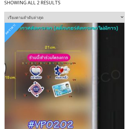
SORTED
SHOWING ALL 2 RESULTS
BY
LATEST
ลดราคา!