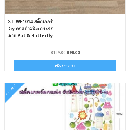
ST-WF1014 สติ๊กเกอร์
Diy ตกแต่งผนัง/กระจก
ลาย Pot & Butterfly
Original
Current
฿
199.00
฿
90.00
price
price
was:
is:
หยิบใส่ตะกร้า
฿199.00.
฿90.00.
ลดราคา!