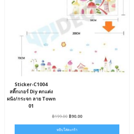
Sticker-C1004
สติ๊กเกอร์ Diy ตกแต่ง
ผนัง/กระจก ลาย Town
01
Original
Current
฿
199.00
฿
90.00
price
price
was:
is:
หยิบใส่ตะกร้า