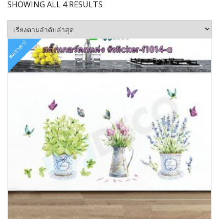
SORTED
SHOWING ALL 4 RESULTS
BY
LATEST
ลดราคา!