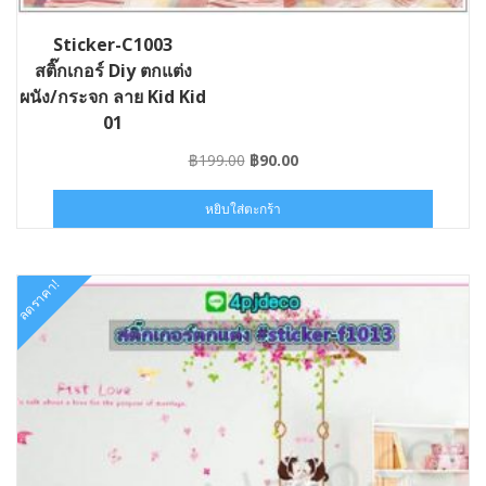
Sticker-C1003
สติ๊กเกอร์ Diy ตกแต่ง
ผนัง/กระจก ลาย Kid Kid
01
Original
Current
฿
199.00
฿
90.00
price
price
was:
is:
หยิบใส่ตะกร้า
฿199.00.
฿90.00.
ลดราคา!