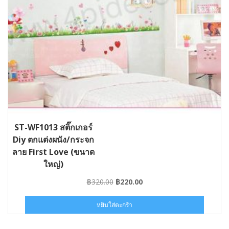
ST-WF1013 สติ๊กเกอร์
Diy ตกแต่งผนัง/กระจก
ลาย First Love (ขนาด
ใหญ่)
Original
Current
฿
320.00
฿
220.00
price
price
was:
is:
หยิบใส่ตะกร้า
฿320.00.
฿220.00.