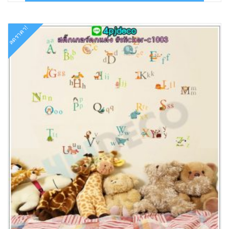
฿199.00.
฿90.00.
ลดราคา!