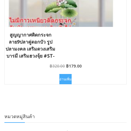
สูญญากาศติดกระจก
ลาย9ปลาคู่ดอกบัว รูป
ปลามงคล เสริมดวงเสริม
บารมี เสริมฮวงจุ้ย #ST-
VACPA029-030042
Original
Current
฿
320.00
฿
179.00
price
price
was:
is:
อ่านเพิ่ม
฿320.00.
฿179.00.
หมวดหมู่สินค้า