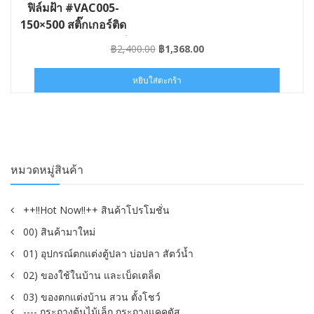
ฟิล์มฝ้า #VAC005-
150×500 สติ๊กเกอร์ติด
กระจกกรองแสง กันยูวี
Original
Current
฿
2,400.00
฿
1,368.00
ขนาด150×500ซม.
price
price
was:
is:
หยิบใส่ตะกร้า
฿2,400.00.
฿1,368.00.
หมวดหมู่สินค้า
++!!Hot Now!!++ สินค้าโปรโมชั่น
00) สินค้ามาใหม่
01) อุปกรณ์ตกแต่งตู้ปลา บ่อปลา สัตว์น้ำ
02) ของใช้ในบ้าน และเบ็ดเตล็ด
03) ของตกแต่งบ้าน สวน ตั้งโชว์
---- กระถางต้นไม้เล็ก กระถางแคคตัส