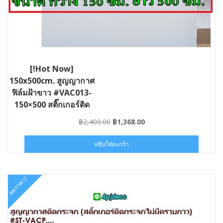
[!Hot Now]
150x500cm. สูญญากาศ
ฟิล์มฝ้าขาว #VAC013-
150×500 สติ๊กเกอร์ติด
กระจกกรองแสง กันยูวี
Original
Current
฿
2,400.00
฿
1,368.00
ขนาด150×500ซม.
price
price
was:
is:
หยิบใส่ตะกร้า
฿2,400.00.
฿1,368.00.
ลดราคา!