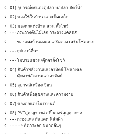
01) อุปกรณ์ตกแต่งตู้ปลา บ่อปลา สัตว์น้ำ
02) ของใช้ในบ้าน และเบ็ดเตล็ด
03) ของตกแต่งบ้าน สวน ตั้งโชว์
---- กระถางต้นไม้เล็ก กระถางแคคตัส
---- ของแต่งบ้านมงคล เสริมดวง เสริมโชคลาภ
---- อุปกรณ์อื่นๆ
---- โมบายแขวน/ตุ๊กตาตั้งโชว์
04) สินค้าพลังงานแสงอาทิตย์ โซล่าเซล
---- ตุ๊กตาพลังงานแสงอาทิตย์
05) อุปกรณ์เครื่องเขียน
06) สินค้าเพื่อสุขภาพและความงาม
07) ของตกแต่งในรถยนต์
08) PVCสูญญากาศ สติ๊กเกอร์สูญญากาศ
---- กรองแสง กันแดด ฟิล์มฝ้า
-------> ติดกระจก ขนาดอื่นๆ