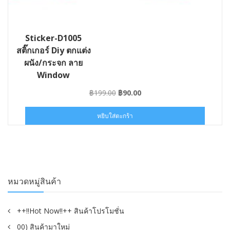
Sticker-D1005
สติ๊กเกอร์ Diy ตกแต่ง
ผนัง/กระจก ลาย
Window
Original
Current
฿
199.00
฿
90.00
price
price
was:
is:
หยิบใส่ตะกร้า
฿199.00.
฿90.00.
หมวดหมู่สินค้า
++!!Hot Now!!++ สินค้าโปรโมชั่น
00) สินค้ามาใหม่