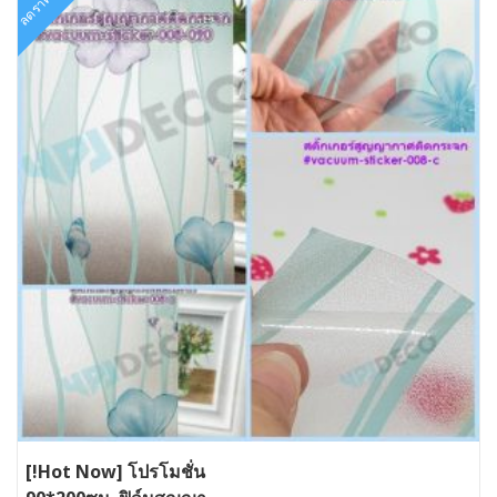
ลดราคา!
The
options
may
be
chosen
on
the
product
page
[!Hot Now] โปรโมชั่น