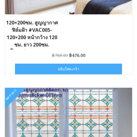
120×200ซม. สูญญากาศ
ฟิล์มฝ้า #VAC005-
120×200 หน้ากว้าง 120
ซม. ยาว 200ซม.
สติ๊กเกอร์ติดกระจกกรอง
Original
Current
฿
768.00
฿
476.00
แสง กันยูวี
price
price
was:
is:
หยิบใส่ตะกร้า
฿768.00.
฿476.00.
ลดราคา!