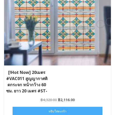
[!Hot Now] 20เมตร
#VAC011 สูญญากาศติ
ดกระจก หน้ากว้าง 60
ซม. ยาว 20 เมตร #ST-
VAC011-060×20
Original
Current
฿
4,320.00
฿
2,116.00
price
price
was:
is:
หยิบใส่ตะกร้า