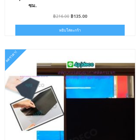
ซม.
Original
Current
฿
216.00
฿
135.00
price
price
was:
is:
หยิบใส่ตะกร้า
฿216.00.
฿135.00.
ลดราคา!