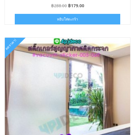
Original
Current
฿
288.00
฿
179.00
price
price
was:
is:
หยิบใส่ตะกร้า
฿288.00.
฿179.00.
ลดราคา!