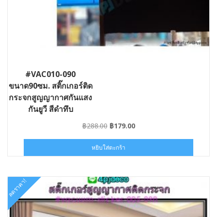
#VAC010-090
ขนาด90ซม. สติ๊กเกอร์ติด
กระจกสูญญากาศกันแสง
กันยูวี สีดำทึบ
Original
Current
฿
288.00
฿
179.00
price
price
was:
is:
หยิบใส่ตะกร้า
฿288.00.
฿179.00.
ลดราคา!