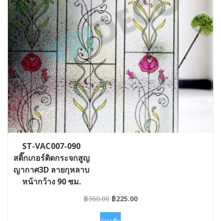
ST-VAC007-090
สติ๊กเกอร์ติดกระจกสูญ
ญากาศ3D ลายกุหลาบ
หน้ากว้าง 90 ซม.
Original
Current
฿
360.00
฿
225.00
price
price
was:
is:
อ่านเพิ่ม