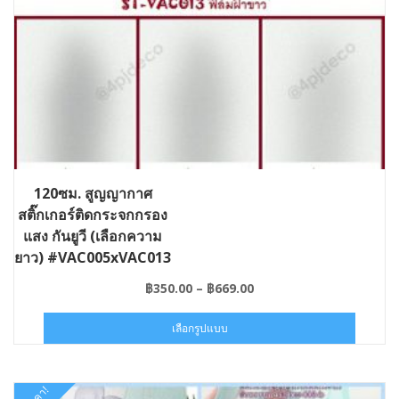
120ซม. สูญญากาศ
สติ๊กเกอร์ติดกระจกกรอง
แสง กันยูวี (เลือกความ
ยาว) #VAC005xVAC013
Price
฿
350.00
–
฿
669.00
range:
This
฿350.00
เลือกรูปแบบ
product
through
has
฿669.00
multipl
variants