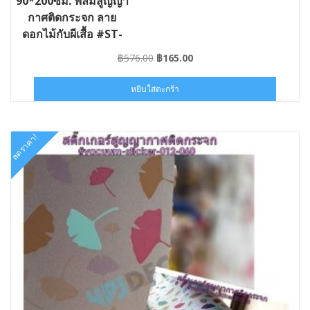
90*200ซม. ฟิล์มสูญญา
กาศติดกระจก ลาย
ดอกไม้กับผีเสื้อ #ST-
VAC008-090
Original
Current
฿
576.00
฿
165.00
price
price
was:
is:
หยิบใส่ตะกร้า
฿576.00.
฿165.00.
ลดราคา!