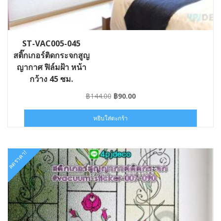
ST-VAC005-045
สติ๊กเกอร์ติดกระจกสูญ
ญากาศ ฟิล์มฝ้า หน้า
กว้าง 45 ซม.
Original
Current
฿
144.00
฿
90.00
price
price
was:
is:
หยิบใส่ตะกร้า
฿144.00.
฿90.00.
ลดราคา!