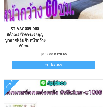
ST-VAC005-060
สติ๊กเกอร์ติดกระจกสูญ
ญากาศฟิล์มฝ้า หน้ากว้าง
60 ซม.
Original
Current
฿
192.00
฿
120.00
price
price
was:
is:
หยิบใส่ตะกร้า
฿192.00.
฿120.00.
ลดราคา!