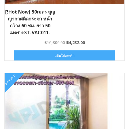
[!Hot Now] 50เมตร สูญ
ญากาศติดกระจก หน้า
กว้าง 60 ซม. ยาว 50
เมตร #ST-VAC011-
060×50
Original
Current
฿
10,800.00
฿
4,232.00
price
price
was:
is:
หยิบใส่ตะกร้า
฿10,800.00.
฿4,232.00.
ลดราคา!