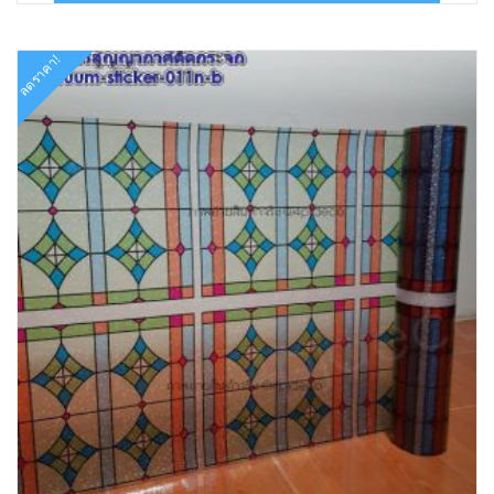
฿4,320.00.
฿2,116.00.
ลดราคา!