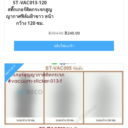
ST-VAC013-120
สติ๊กเกอร์ติดกระจกสูญ
ญากาศฟิล์มฝ้าขาว หน้า
กว้าง 120 ซม.
Original
Current
฿
384.00
฿
240.00
price
price
was:
is:
หยิบใส่ตะกร้า
฿384.00.
฿240.00.
ลดราคา!