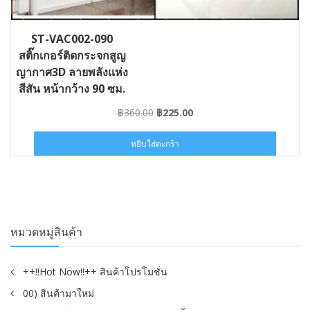
ST-VAC002-090
สติ๊กเกอร์ติดกระจกสูญ
ญากาศ3D ลายพลังแห่ง
สีสัน หน้ากว้าง 90 ซม.
Original
Current
฿
360.00
฿
225.00
price
price
was:
is:
หยิบใส่ตะกร้า
฿360.00.
฿225.00.
หมวดหมู่สินค้า
++!!Hot Now!!++ สินค้าโปรโมชั่น
00) สินค้ามาใหม่