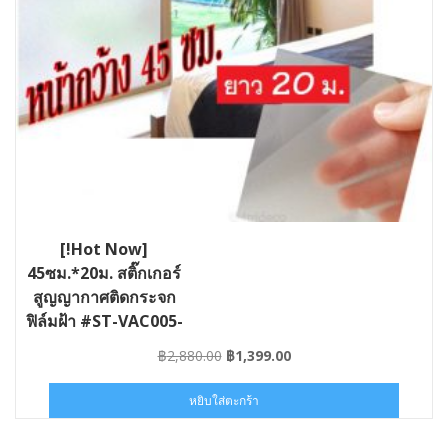
[!Hot Now]
45ซม.*20ม. สติ๊กเกอร์
สูญญากาศติดกระจก
ฟิล์มฝ้า #ST-VAC005-
045×20
Original
Current
฿
2,880.00
฿
1,399.00
price
price
was:
is:
หยิบใส่ตะกร้า
฿2,880.00.
฿1,399.00.