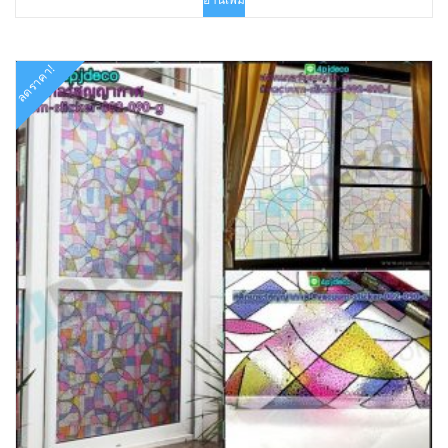
฿360.00.
฿225.00.
ลดราคา!