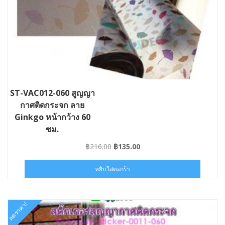
ST-VAC012-060 สูญญา
กาศติดกระจก ลาย
Ginkgo หน้ากว้าง 60
ซม.
Original
Current
฿
216.00
฿
135.00
price
price
was:
is:
หยิบใส่ตะกร้า
฿216.00.
฿135.00.
ลดราคา!