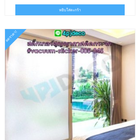
price
price
was:
is:
หยิบใส่ตะกร้า
฿199.00.
฿90.00.
ลดราคา!