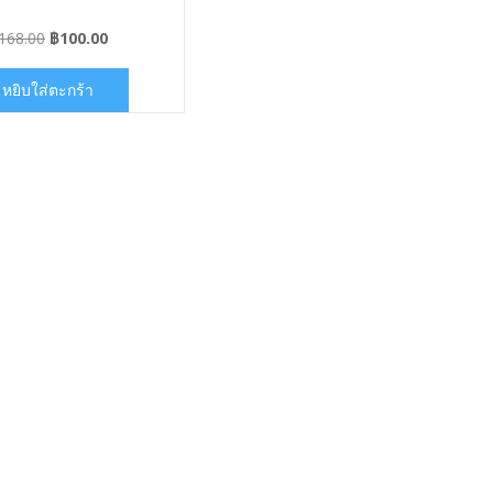
Original
Current
168.00
฿
100.00
price
price
was:
is:
หยิบใส่ตะกร้า
฿168.00.
฿100.00.