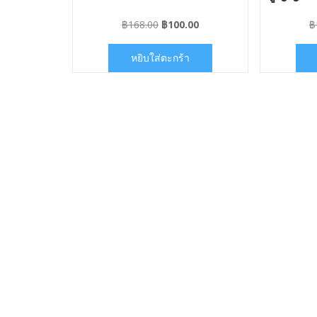
Original
Current
฿
168.00
฿
100.00
฿
price
price
was:
is:
หยิบใส่ตะกร้า
฿168.00.
฿100.00.