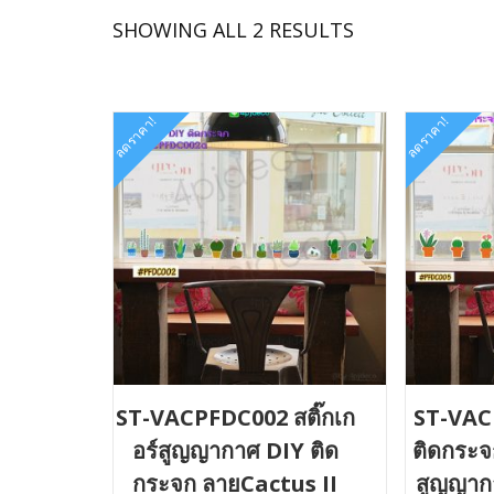
SORTED
SHOWING ALL 2 RESULTS
BY
LATEST
ลดราคา!
ลดราคา!
ST-VACPFDC002 สติ๊กเก
ST-VAC
อร์สูญญากาศ DIY ติด
ติดกระจก
กระจก ลายCactus II
สูญญาก