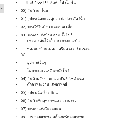
++!!Hot Now!!++ สินค้าโปรโมชั่น
00) สินค้ามาใหม่
01) อุปกรณ์ตกแต่งตู้ปลา บ่อปลา สัตว์น้ำ
02) ของใช้ในบ้าน และเบ็ดเตล็ด
03) ของตกแต่งบ้าน สวน ตั้งโชว์
---- กระถางต้นไม้เล็ก กระถางแคคตัส
---- ของแต่งบ้านมงคล เสริมดวง เสริมโชคล
าภ
---- อุปกรณ์อื่นๆ
---- โมบายแขวน/ตุ๊กตาตั้งโชว์
04) สินค้าพลังงานแสงอาทิตย์ โซล่าเซล
---- ตุ๊กตาพลังงานแสงอาทิตย์
05) อุปกรณ์เครื่องเขียน
06) สินค้าเพื่อสุขภาพและความงาม
07) ของตกแต่งในรถยนต์
08) PVCสูญญากาศ สติ๊กเกอร์สูญญากาศ