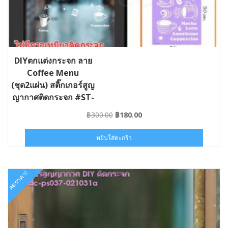
DIYตกแต่งกระจก ลาย
Coffee Menu
(ชุด2แผ่น) สติ๊กเกอร์สูญ
ญากาศติดกระจก #ST-
VACPSDW001
Original
Current
฿
300.00
฿
180.00
price
price
was:
is:
หยิบใส่ตะกร้า
฿300.00.
฿180.00.
ลดราคา!