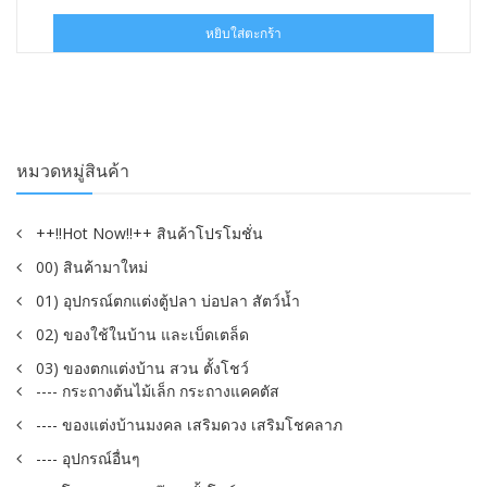
price
price
was:
is:
หยิบใส่ตะกร้า
฿160.00.
฿88.00.
หมวดหมู่สินค้า
++!!Hot Now!!++ สินค้าโปรโมชั่น
00) สินค้ามาใหม่
01) อุปกรณ์ตกแต่งตู้ปลา บ่อปลา สัตว์น้ำ
02) ของใช้ในบ้าน และเบ็ดเตล็ด
03) ของตกแต่งบ้าน สวน ตั้งโชว์
---- กระถางต้นไม้เล็ก กระถางแคคตัส
---- ของแต่งบ้านมงคล เสริมดวง เสริมโชคลาภ
---- อุปกรณ์อื่นๆ