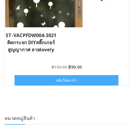
ST-VACPFDW004-3021
ติดกระจก DIYสติ๊กเกอร์
สูญญากาศ ลายlovely
Original
Current
฿
150.00
฿
90.00
price
price
was:
is:
หยิบใส่ตะกร้า
฿150.00.
฿90.00.
หมวดหมู่สินค้า