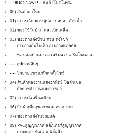
++!!Hot Now!!++ สินค้าโปรโมชั่น
00) สินค้ามาใหม่
01) อุปกรณ์ตกแต่งตู้ปลา บ่อปลา สัตว์น้ำ
02) ของใช้ในบ้าน และเบ็ดเตล็ด
03) ของตกแต่งบ้าน สวน ตั้งโชว์
---- กระถางต้นไม้เล็ก กระถางแคคตัส
---- ของแต่งบ้านมงคล เสริมดวง เสริมโชคลาภ
---- อุปกรณ์อื่นๆ
---- โมบายแขวน/ตุ๊กตาตั้งโชว์
04) สินค้าพลังงานแสงอาทิตย์ โซล่าเซล
---- ตุ๊กตาพลังงานแสงอาทิตย์
05) อุปกรณ์เครื่องเขียน
06) สินค้าเพื่อสุขภาพและความงาม
07) ของตกแต่งในรถยนต์
08) PVCสูญญากาศ สติ๊กเกอร์สูญญากาศ
---- กรองแสง กันแดด ฟิล์มฝ้า