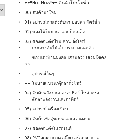
++!!Hot Now!!++ สินค้าโปรโมชั่น
00) สินค้ามาใหม่
01) อุปกรณ์ตกแต่งตู้ปลา บ่อปลา สัตว์น้ำ
02) ของใช้ในบ้าน และเบ็ดเตล็ด
03) ของตกแต่งบ้าน สวน ตั้งโชว์
---- กระถางต้นไม้เล็ก กระถางแคคตัส
---- ของแต่งบ้านมงคล เสริมดวง เสริมโชคล
าภ
---- อุปกรณ์อื่นๆ
---- โมบายแขวน/ตุ๊กตาตั้งโชว์
04) สินค้าพลังงานแสงอาทิตย์ โซล่าเซล
---- ตุ๊กตาพลังงานแสงอาทิตย์
05) อุปกรณ์เครื่องเขียน
06) สินค้าเพื่อสุขภาพและความงาม
07) ของตกแต่งในรถยนต์
08) PVCสูญญากาศ สติ๊กเกอร์สูญญากาศ