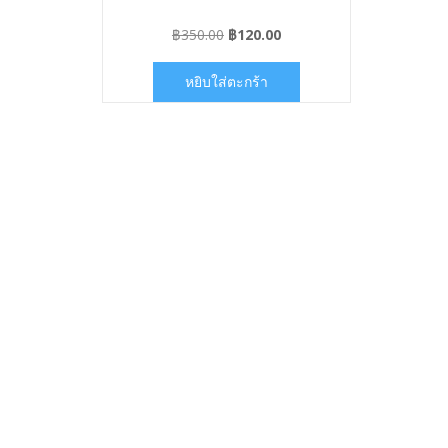
Original
Current
฿
350.00
฿
120.00
price
price
was:
is:
หยิบใส่ตะกร้า
฿350.00.
฿120.00.