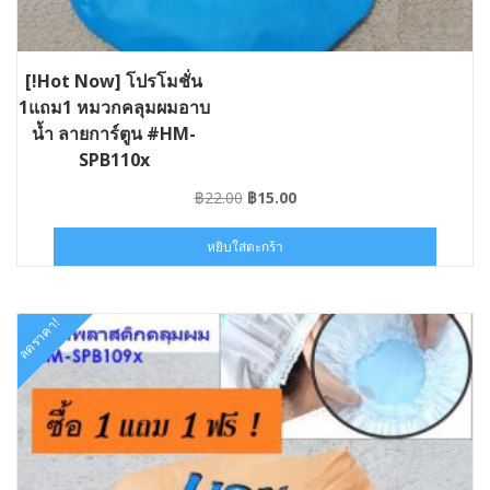
[!Hot Now] โปรโมชั่น
1แถม1 หมวกคลุมผมอาบ
น้ำ ลายการ์ตูน #HM-
SPB110x
Original
Current
฿
22.00
฿
15.00
price
price
was:
is:
หยิบใส่ตะกร้า
฿22.00.
฿15.00.
ลดราคา!