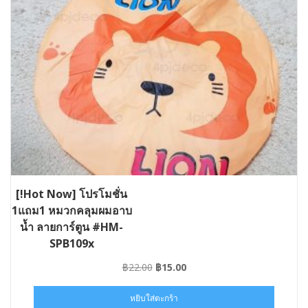
[!Hot Now] โปรโมชั่น
1แถม1 หมวกคลุมผมอาบ
น้ำ ลายการ์ตูน #HM-
SPB109x
Original
Current
฿
22.00
฿
15.00
price
price
was:
is:
หยิบใส่ตะกร้า