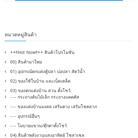
฿22.00.
฿15.00.
หมวดหมู่สินค้า
++!!Hot Now!!++ สินค้าโปรโมชั่น
00) สินค้ามาใหม่
01) อุปกรณ์ตกแต่งตู้ปลา บ่อปลา สัตว์น้ำ
02) ของใช้ในบ้าน และเบ็ดเตล็ด
03) ของตกแต่งบ้าน สวน ตั้งโชว์
---- กระถางต้นไม้เล็ก กระถางแคคตัส
---- ของแต่งบ้านมงคล เสริมดวง เสริมโชคลาภ
---- อุปกรณ์อื่นๆ
---- โมบายแขวน/ตุ๊กตาตั้งโชว์
04) สินค้าพลังงานแสงอาทิตย์ โซล่าเซล