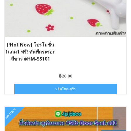
[!Hot Now] โปรโมชั่น
1แถม1 ฟรี! ทัพพีกระรอก
สีขาว #HM-SS101
฿
20.00
หยิบใส่ตะกร้า
ลดราคา!