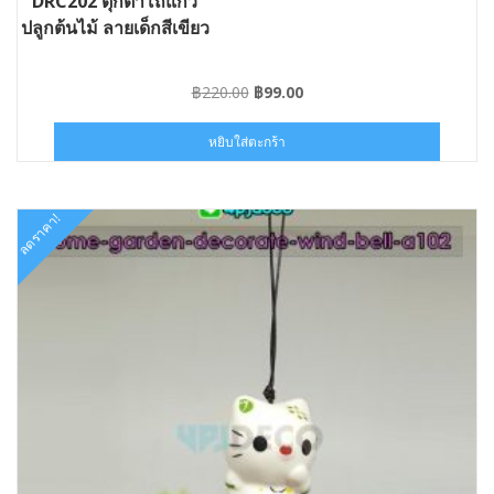
DRC202 ตุ๊กตาโถแก้ว
ปลูกต้นไม้ ลายเด็กสีเขียว
Original
Current
฿
220.00
฿
99.00
price
price
was:
is:
หยิบใส่ตะกร้า
฿220.00.
฿99.00.
ลดราคา!