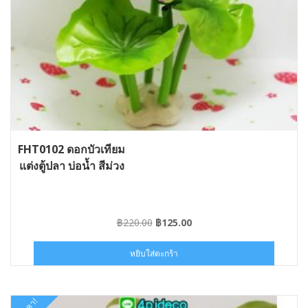
FHT0102 ดอกบัวเทียม
แต่งตู้ปลา บ่อน้ำ สีม่วง
Original
Current
฿
220.00
฿
125.00
price
price
was:
is:
หยิบใส่ตะกร้า
฿220.00.
฿125.00.