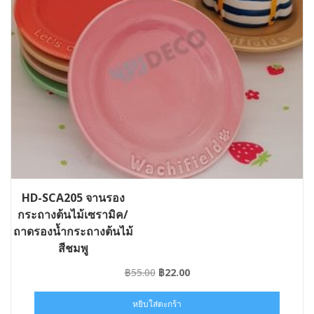
HD-SCA205 จานรอง
กระถางต้นไม้เซรามิค/
ถาดรองน้ำกระถางต้นไม้
สีชมพู
Original
Current
฿
55.00
฿
22.00
price
price
was:
is:
หยิบใส่ตะกร้า