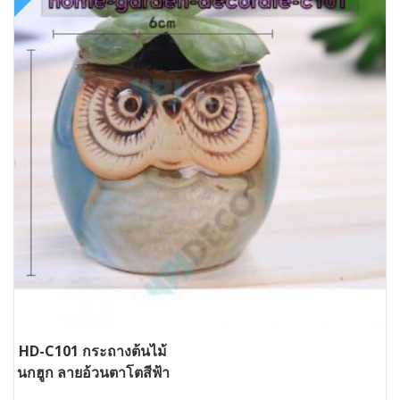
HD-C101 กระถางต้นไม้
นกฮูก ลายอ้วนตาโตสีฟ้า