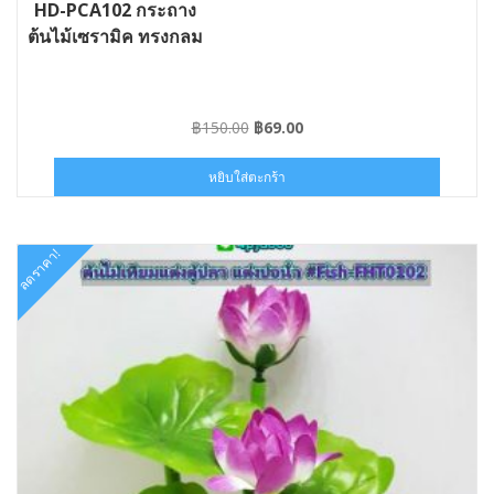
HD-PCA102 กระถาง
ต้นไม้เซรามิค ทรงกลม
Original
Current
฿
150.00
฿
69.00
price
price
was:
is:
หยิบใส่ตะกร้า
฿150.00.
฿69.00.
ลดราคา!