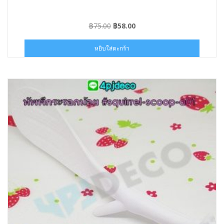
Original
Current
฿
75.00
฿
58.00
price
price
was:
is:
หยิบใส่ตะกร้า
฿75.00.
฿58.00.