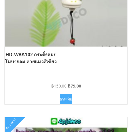
HD-WBA102 กระดิ่งลม/
โมบายลม ลายแมวสีเขียว
Original
Current
฿
150.00
฿
79.00
price
price
was:
is:
อ่านเพิ่ม
฿150.00.
฿79.00.
ลดราคา!