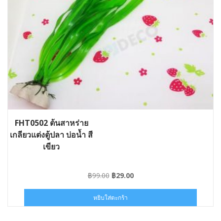
FHT0502 ต้นสาหร่าย
เกลียวแต่งตู้ปลา บ่อน้ำ สี
เขียว
Original
Current
฿
99.00
฿
29.00
price
price
was:
is:
หยิบใส่ตะกร้า
฿99.00.
฿29.00.