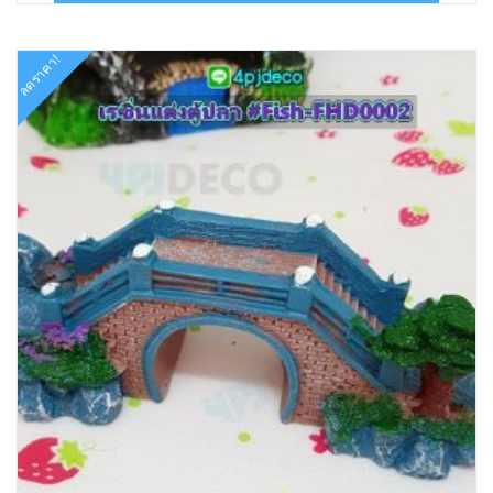
฿55.00.
฿22.00.
ลดราคา!