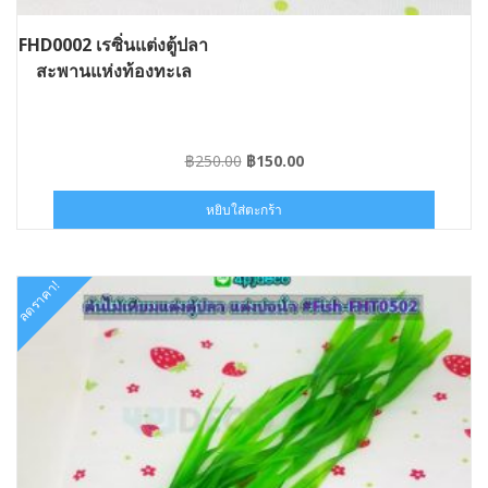
FHD0002 เรซิ่นแต่งตู้ปลา
สะพานแห่งท้องทะเล
Original
Current
฿
250.00
฿
150.00
price
price
was:
is:
หยิบใส่ตะกร้า
฿250.00.
฿150.00.
ลดราคา!