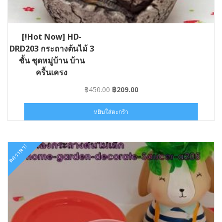
[!Hot Now] HD-
DRD203 กระถางต้นไม้ 3
ชั้น ชุดหมู่บ้าน บ้าน
ครื้นเครง
Original
Current
฿
450.00
฿
209.00
price
price
was:
is:
หยิบใส่ตะกร้า
฿450.00.
฿209.00.
ลดราคา!