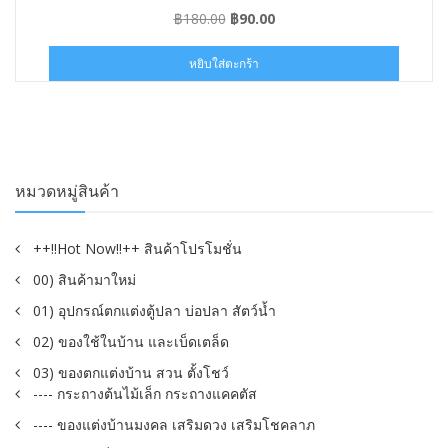
Original
Current
฿
180.00
฿
90.00
price
price
was:
is:
หยิบใส่ตะกร้า
฿180.00.
฿90.00.
หมวดหมู่สินค้า
++!!Hot Now!!++ สินค้าโปรโมชั่น
00) สินค้ามาใหม่
01) อุปกรณ์ตกแต่งตู้ปลา บ่อปลา สัตว์น้ำ
02) ของใช้ในบ้าน และเบ็ดเตล็ด
03) ของตกแต่งบ้าน สวน ตั้งโชว์
---- กระถางต้นไม้เล็ก กระถางแคคตัส
---- ของแต่งบ้านมงคล เสริมดวง เสริมโชคลาภ