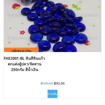
FHE2001-BL หินสีหินแก้ว
ตกแต่งตู้ปลา/จัดสวน
250กรัม สีน้ำเงิน
Original
Current
฿
199.00
฿
92.00
price
price
was:
is:
อ่านเพิ่ม
฿199.00.
฿92.00.