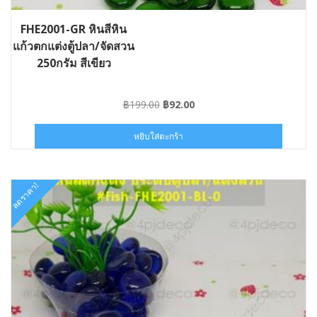
FHE2001-GR หินสีหิน
แก้วตกแต่งตู้ปลา/จัดสวน
250กรัม สีเขียว
Original
Current
฿
199.00
฿
92.00
price
price
was:
is:
หยิบใส่ตะกร้า
฿199.00.
฿92.00.
ลดราคา!