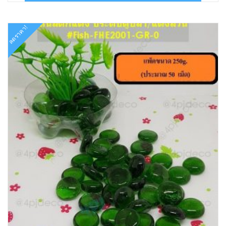
฿199.00.
฿92.00.
ลดราคา!