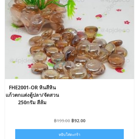
FHE2001-OR หินสีหิน
แก้วตกแต่งตู้ปลา/จัดสวน
250กรัม สีส้ม
Original
Current
฿
199.00
฿
92.00
price
price
was:
is:
หยิบใส่ตะกร้า