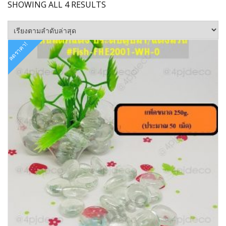
SORTED
SHOWING ALL 4 RESULTS
BY
LATEST
ลดราคา!