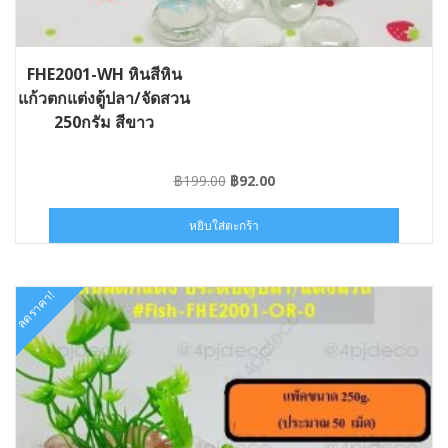
FHE2001-WH หินสีหิน
แก้วตกแต่งตู้ปลา/จัดสวน
250กรัม สีขาว
Original
Current
฿
199.00
฿
92.00
price
price
was:
is:
หยิบใส่ตะกร้า
฿199.00.
฿92.00.
ลดราคา!