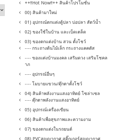
++!!Hot Now!!++ สินค้าโปรโมชั่น
00) สินค้ามาใหม่
01) อุปกรณ์ตกแต่งตู้ปลา บ่อปลา สัตว์น้ำ
02) ของใช้ในบ้าน และเบ็ดเตล็ด
03) ของตกแต่งบ้าน สวน ตั้งโชว์
---- กระถางต้นไม้เล็ก กระถางแคคตัส
---- ของแต่งบ้านมงคล เสริมดวง เสริมโชคล
าภ
---- อุปกรณ์อื่นๆ
---- โมบายแขวน/ตุ๊กตาตั้งโชว์
04) สินค้าพลังงานแสงอาทิตย์ โซล่าเซล
---- ตุ๊กตาพลังงานแสงอาทิตย์
05) อุปกรณ์เครื่องเขียน
06) สินค้าเพื่อสุขภาพและความงาม
07) ของตกแต่งในรถยนต์
08) PVCสูญญากาศ สติ๊กเกอร์สูญญากาศ