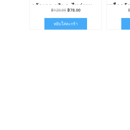
คล้องกระเป๋า อะไหล่งาน
เหล็กคล้
Original
Current
฿
120.00
฿
78.00
กระเป๋า
ง
price
price
was:
is:
หยิบใส่ตะกร้า
฿120.00.
฿78.00.