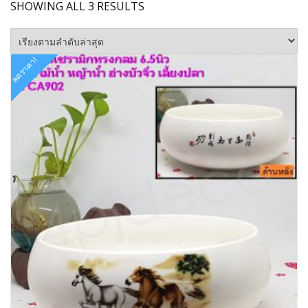
SORTED
SHOWING ALL 3 RESULTS
BY
LATEST
ลดราคา!