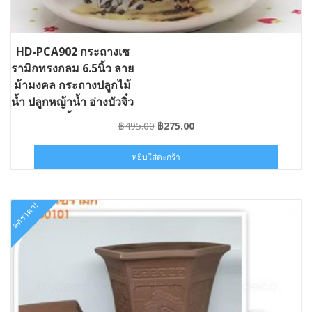
HD-PCA902 กระถางเซ
รามิกทรงกลม 6.5นิ้ว ลาย
ม้ามงคล กระถางปลูกไม้
น้ำ ปลูกหญ้าน้ำ อ่างบัวจิ๋ว
อ่างเลี้ยงปลา
Original
Current
฿
495.00
฿
275.00
price
price
was:
is:
หยิบใส่ตะกร้า
฿495.00.
฿275.00.
ลดราคา!