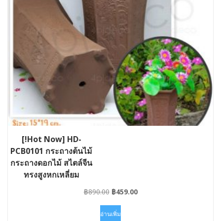
[!Hot Now] HD-
PCB0101 กระถางต้นไม้
กระถางดอกไม้ สไตล์จีน
ทรงสูงหกเหลี่ยม
Original
Current
฿
890.00
฿
459.00
price
price
was:
is:
อ่านเพิ่ม