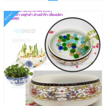
฿890.00.
฿459.00.
ลดราคา!