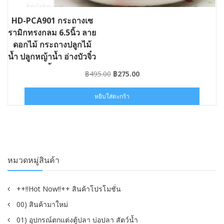
HD-PCA901 กระถางเซ
รามิกทรงกลม 6.5นิ้ว ลาย
ดอกไม้ กระถางปลูกไม้
น้ำ ปลูกหญ้าน้ำ อ่างบัวจิ๋ว
อ่างเลี้ยงปลา
Original
Current
฿
495.00
฿
275.00
price
price
was:
is:
หยิบใส่ตะกร้า
฿495.00.
฿275.00.
หมวดหมู่สินค้า
++!!Hot Now!!++ สินค้าโปรโมชั่น
00) สินค้ามาใหม่
01) อุปกรณ์ตกแต่งตู้ปลา บ่อปลา สัตว์น้ำ