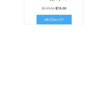
Original
Current
฿
129.00
฿
76.00
price
price
was:
is:
หยิบใส่ตะกร้า
฿129.00.
฿76.00.