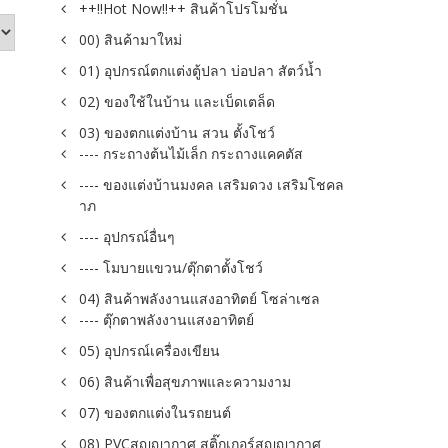
++!!Hot Now!!++ สินค้าโปรโมชั่น
00) สินค้ามาใหม่
01) อุปกรณ์ตกแต่งตู้ปลา บ่อปลา สัตว์น้ำ
02) ของใช้ในบ้าน และเบ็ดเตล็ด
03) ของตกแต่งบ้าน สวน ตั้งโชว์
---- กระถางต้นไม้เล็ก กระถางแคคตัส
---- ของแต่งบ้านมงคล เสริมดวง เสริมโชคล
าภ
---- อุปกรณ์อื่นๆ
---- โมบายแขวน/ตุ๊กตาตั้งโชว์
04) สินค้าพลังงานแสงอาทิตย์ โซล่าเซล
---- ตุ๊กตาพลังงานแสงอาทิตย์
05) อุปกรณ์เครื่องเขียน
06) สินค้าเพื่อสุขภาพและความงาม
07) ของตกแต่งในรถยนต์
08) PVCสูญญากาศ สติ๊กเกอร์สูญญากาศ