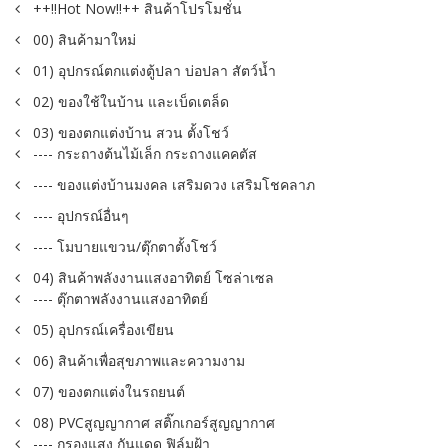
++!!Hot Now!!++ สินค้าโปรโมชั่น
00) สินค้ามาใหม่
01) อุปกรณ์ตกแต่งตู้ปลา บ่อปลา สัตว์น้ำ
02) ของใช้ในบ้าน และเบ็ดเตล็ด
03) ของตกแต่งบ้าน สวน ตั้งโชว์
---- กระถางต้นไม้เล็ก กระถางแคคตัส
---- ของแต่งบ้านมงคล เสริมดวง เสริมโชคลาภ
---- อุปกรณ์อื่นๆ
---- โมบายแขวน/ตุ๊กตาตั้งโชว์
04) สินค้าพลังงานแสงอาทิตย์ โซล่าเซล
---- ตุ๊กตาพลังงานแสงอาทิตย์
05) อุปกรณ์เครื่องเขียน
06) สินค้าเพื่อสุขภาพและความงาม
07) ของตกแต่งในรถยนต์
08) PVCสูญญากาศ สติ๊กเกอร์สูญญากาศ
---- กรองแสง กันแดด ฟิล์มฝ้า