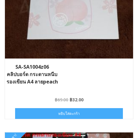
SA-SA1004z06
คลิปบอร์ด กระดานหนีบ
รองเขียน A4 ลายpeach
Original
Current
฿
69.00
฿
32.00
price
price
was:
is:
หยิบใส่ตะกร้า
฿69.00.
฿32.00.