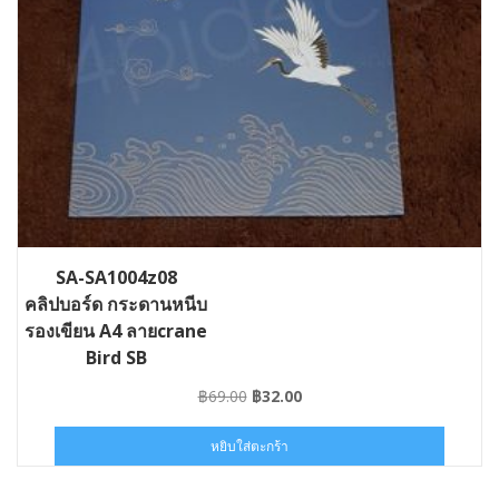
SA-SA1004z08
คลิปบอร์ด กระดานหนีบ
รองเขียน A4 ลายcrane
Bird SB
Original
Current
฿
69.00
฿
32.00
price
price
was:
is:
หยิบใส่ตะกร้า
฿69.00.
฿32.00.