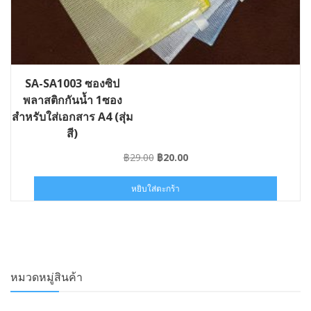
SA-SA1003 ซองซิป
พลาสติกกันน้ำ 1ซอง
สำหรับใส่เอกสาร A4 (สุ่ม
สี)
Original
Current
฿
29.00
฿
20.00
price
price
was:
is:
หยิบใส่ตะกร้า
฿29.00.
฿20.00.
หมวดหมู่สินค้า