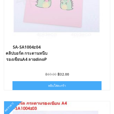
SA-SA1004z04
คลิปบอร์ด กระดานหนีบ
รองเขียนA4 ลายdinoP
Original
Current
฿
69.00
฿
32.00
price
price
was:
is:
หยิบใส่ตะกร้า
฿69.00.
฿32.00.
ลดราคา!