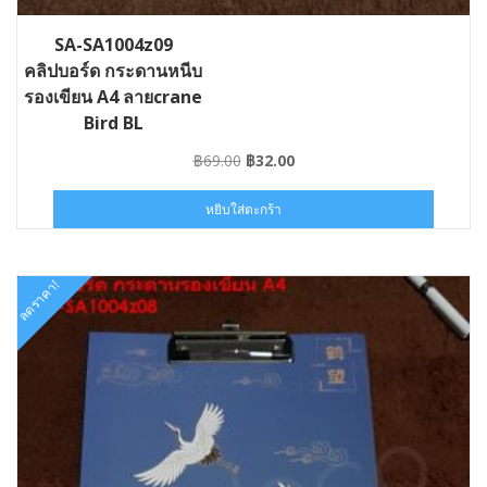
SA-SA1004z09
คลิปบอร์ด กระดานหนีบ
รองเขียน A4 ลายcrane
Bird BL
Original
Current
฿
69.00
฿
32.00
price
price
was:
is:
หยิบใส่ตะกร้า
฿69.00.
฿32.00.
ลดราคา!