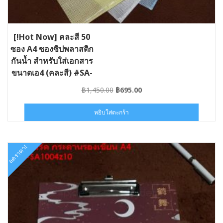
[!Hot Now] คละสี 50
ซอง A4 ซองซิปพลาสติก
กันน้ำ สำหรับใส่เอกสาร
ขนาดเอ4 (คละสี) #SA-
SA1003X50
Original
Current
฿
1,450.00
฿
695.00
price
price
was:
is:
หยิบใส่ตะกร้า
฿1,450.00.
฿695.00.
ลดราคา!