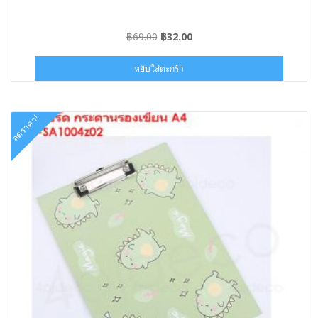
Original
Current
฿
69.00
฿
32.00
price
price
was:
is:
หยิบใส่ตะกร้า
฿69.00.
฿32.00.
ลดราคา!