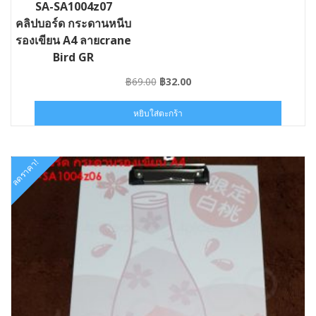
SA-SA1004z07
คลิปบอร์ด กระดานหนีบ
รองเขียน A4 ลายcrane
Bird GR
Original
Current
฿
69.00
฿
32.00
price
price
was:
is:
หยิบใส่ตะกร้า
฿69.00.
฿32.00.
ลดราคา!