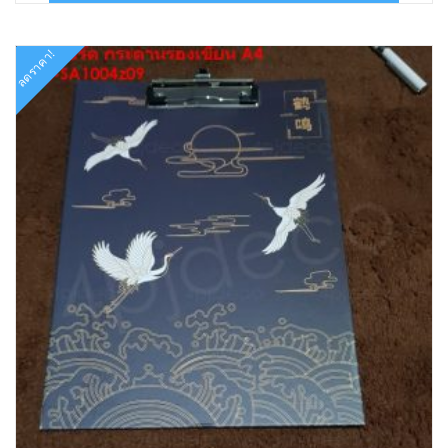
฿69.00.
฿32.00.
ลดราคา!