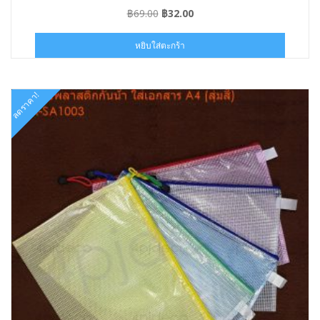
Original
Current
฿
69.00
฿
32.00
price
price
was:
is:
หยิบใส่ตะกร้า
฿69.00.
฿32.00.
ลดราคา!