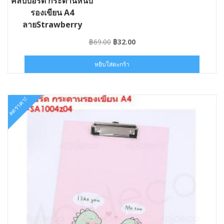
คลิปบอร์ด กระดานหนีบ
รองเขียน A4
ลายStrawberry
Original
Current
฿
69.00
฿
32.00
price
price
was:
is:
หยิบใส่ตะกร้า
฿69.00.
฿32.00.
ลดราคา!