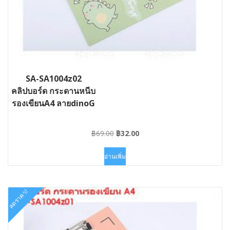
SA-SA1004z02
คลิปบอร์ด กระดานหนีบ
รองเขียนA4 ลายdinoG
Original
Current
฿
69.00
฿
32.00
price
price
was:
is:
อ่านเพิ่ม
฿69.00.
฿32.00.
ลดราคา!