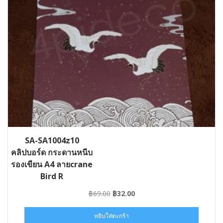
SA-SA1004z10
คลิปบอร์ด กระดานหนีบ
รองเขียน A4 ลายcrane
Bird R
Original
Current
฿
69.00
฿
32.00
price
price
was:
is:
หยิบใส่ตะกร้า