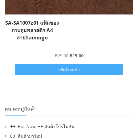
SA-SA1007z01 แฟ้มซอง
กระดุมพลาสติก A4
ลายflamingo
Original
Current
฿
29.00
฿
15.00
price
price
was:
is:
หยิบใส่ตะกร้า
฿29.00.
฿15.00.
หมวดหมู่สินค้า
++!!Hot Now!!++ สินค้าโปรโมชั่น
00) สินค้ามาใหม่