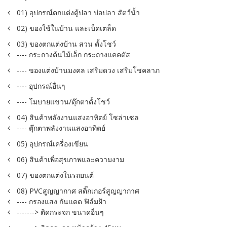
01) อุปกรณ์ตกแต่งตู้ปลา บ่อปลา สัตว์น้ำ
02) ของใช้ในบ้าน และเบ็ดเตล็ด
03) ของตกแต่งบ้าน สวน ตั้งโชว์
---- กระถางต้นไม้เล็ก กระถางแคคตัส
---- ของแต่งบ้านมงคล เสริมดวง เสริมโชคลาภ
---- อุปกรณ์อื่นๆ
---- โมบายแขวน/ตุ๊กตาตั้งโชว์
04) สินค้าพลังงานแสงอาทิตย์ โซล่าเซล
---- ตุ๊กตาพลังงานแสงอาทิตย์
05) อุปกรณ์เครื่องเขียน
06) สินค้าเพื่อสุขภาพและความงาม
07) ของตกแต่งในรถยนต์
08) PVCสูญญากาศ สติ๊กเกอร์สูญญากาศ
---- กรองแสง กันแดด ฟิล์มฝ้า
-------> ติดกระจก ขนาดอื่นๆ