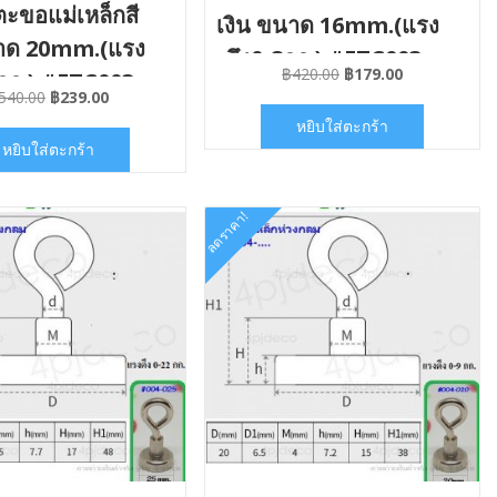
ตะขอแม่เหล็กสี
เงิน ขนาด 16mm.(แรง
นาด 20mm.(แรง
ดึง0-8กก.) #ETC003-
Original
Current
฿
420.00
฿
179.00
2กก.) #ETC003-
016×06
price
price
Original
Current
540.00
฿
239.00
020×06
was:
is:
price
price
หยิบใส่ตะกร้า
฿420.00.
฿179.00.
was:
is:
หยิบใส่ตะกร้า
฿540.00.
฿239.00.
ลดราคา!