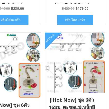
งดึง0-9กก.)
(แรงดึง0-5.5กก.)
Original
Current
Original
Current
540.00
฿
239.00
฿
420.00
฿
179.00
C004020x06
#ETC004016x06
price
price
price
price
was:
is:
was:
is:
หยิบใส่ตะกร้า
หยิบใส่ตะกร้า
฿540.00.
฿239.00.
฿420.00.
฿179.00.
ลดราคา!
[!Hot Now] ชุด 6ตัว
Now] ชุด 6ตัว
16มม. ตะขอแม่เหล็กสี