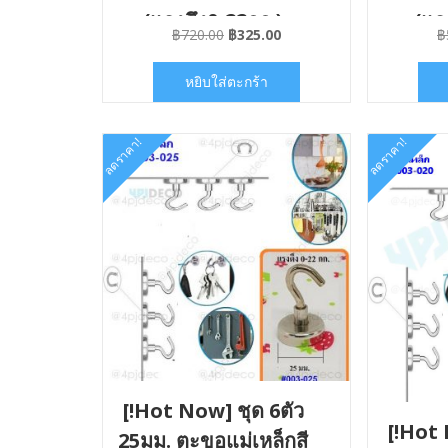
(แรงดึง0-22กก.)
(แร
Original
Current
฿
720.00
฿
325.00
฿
#ETC004025x06
#ET
price
price
was:
is:
หยิบใส่ตะกร้า
฿720.00.
฿325.00.
ลดราคา!
ลดราคา!
[!Hot Now] ชุด 6ตัว
[!Hot 
25มม. ตะขอแม่เหล็กสี