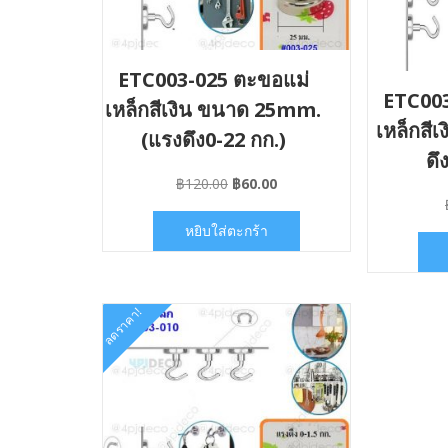
ETC003-025 ตะขอแม่
ETC003
เหล็กสีเงิน ขนาด 25mm.
เหล็กสี
(แรงดึง0-22 กก.)
ดึ
Original
Current
฿
120.00
฿
60.00
price
price
was:
is:
หยิบใส่ตะกร้า
฿120.00.
฿60.00.
ลดราคา!