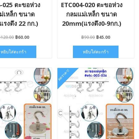
-025 ตะขอห่วง
ETC004-020 ตะขอห่วง
่เหล็ก ขนาด
กลมแม่เหล็ก ขนาด
แรงดึง 22 กก.)
20mm(แรงดึง0-9กก.)
Original
Current
Original
Current
฿
120.00
฿
60.00
฿
90.00
฿
45.00
price
price
price
price
was:
is:
was:
is:
หยิบใส่ตะกร้า
หยิบใส่ตะกร้า
฿120.00.
฿60.00.
฿90.00.
฿45.00.
ลดราคา!