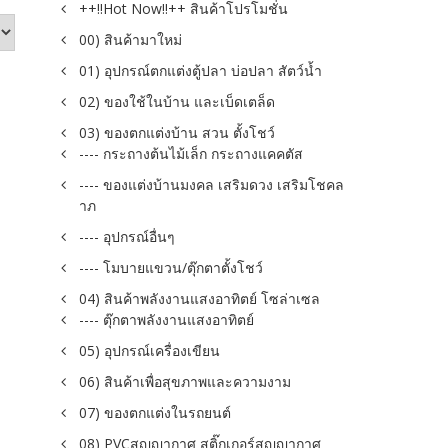
++!!Hot Now!!++ สินค้าโปรโมชั่น
00) สินค้ามาใหม่
01) อุปกรณ์ตกแต่งตู้ปลา บ่อปลา สัตว์น้ำ
02) ของใช้ในบ้าน และเบ็ดเตล็ด
03) ของตกแต่งบ้าน สวน ตั้งโชว์
---- กระถางต้นไม้เล็ก กระถางแคคตัส
---- ของแต่งบ้านมงคล เสริมดวง เสริมโชคล
าภ
---- อุปกรณ์อื่นๆ
---- โมบายแขวน/ตุ๊กตาตั้งโชว์
04) สินค้าพลังงานแสงอาทิตย์ โซล่าเซล
---- ตุ๊กตาพลังงานแสงอาทิตย์
05) อุปกรณ์เครื่องเขียน
06) สินค้าเพื่อสุขภาพและความงาม
07) ของตกแต่งในรถยนต์
08) PVCสูญญากาศ สติ๊กเกอร์สูญญากาศ