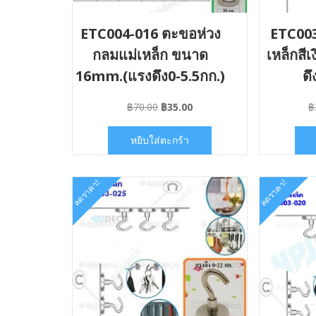
ETC004-016 ตะขอห่วง
ETC003
กลมแม่เหล็ก ขนาด
เหล็กสี
16mm.(แรงดึง0-5.5กก.)
ดึ
Original
Current
฿
70.00
฿
35.00
฿
price
price
was:
is:
หยิบใส่ตะกร้า
฿70.00.
฿35.00.
ลดราคา!
ลดราคา!