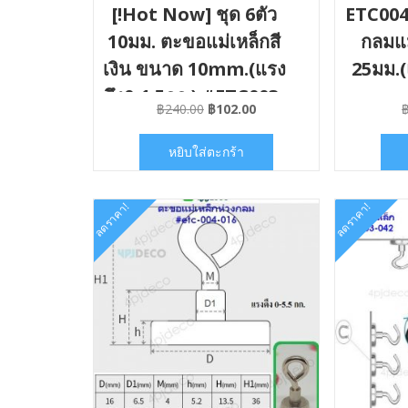
[!Hot Now] ชุด 6ตัว
ETC004
10มม. ตะขอแม่เหล็กสี
กลมแม
เงิน ขนาด 10mm.(แรง
25มม.(
ดึง0-1.5กก.) #ETC003-
Original
Current
฿
240.00
฿
102.00
010×06
price
price
was:
is:
หยิบใส่ตะกร้า
฿240.00.
฿102.00.
ลดราคา!
ลดราคา!