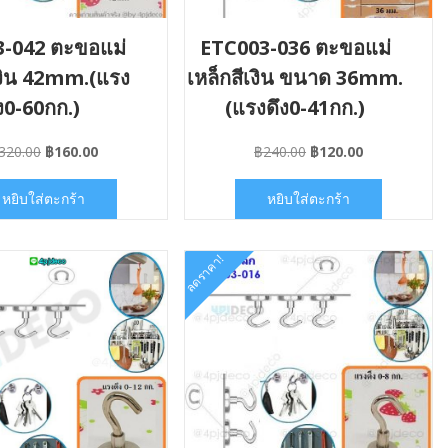
-042 ตะขอแม่
ETC003-036 ตะขอแม่
เงิน 42mm.(แรง
เหล็กสีเงิน ขนาด 36mm.
ง0-60กก.)
(แรงดึง0-41กก.)
Original
Current
Original
Current
320.00
฿
160.00
฿
240.00
฿
120.00
price
price
price
price
was:
is:
was:
is:
หยิบใส่ตะกร้า
หยิบใส่ตะกร้า
฿320.00.
฿160.00.
฿240.00.
฿120.00.
ลดราคา!