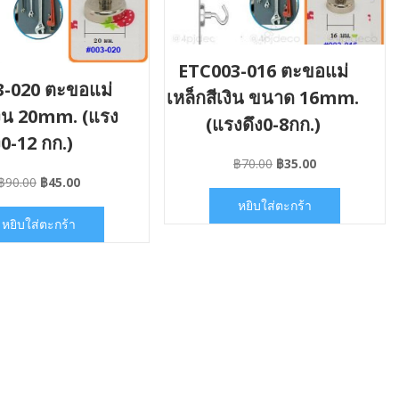
ETC003-016 ตะขอแม่
-020 ตะขอแม่
เหล็กสีเงิน ขนาด 16mm.
เงิน 20mm. (แรง
(แรงดึง0-8กก.)
ง0-12 กก.)
Original
Current
฿
70.00
฿
35.00
price
price
Original
Current
฿
90.00
฿
45.00
was:
is:
price
price
หยิบใส่ตะกร้า
฿70.00.
฿35.00.
was:
is:
หยิบใส่ตะกร้า
฿90.00.
฿45.00.