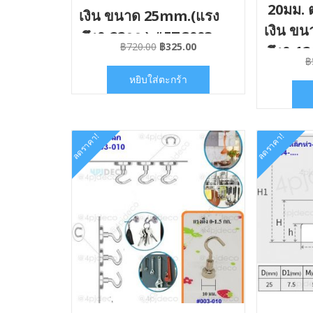
20มม. 
เงิน ขนาด 25mm.(แรง
เงิน ข
ดึง0-22กก.) #ETC003-
Original
Current
฿
720.00
฿
325.00
ดึง0-1
025×06
price
price
฿
was:
is:
หยิบใส่ตะกร้า
฿720.00.
฿325.00.
ลดราคา!
ลดราคา!