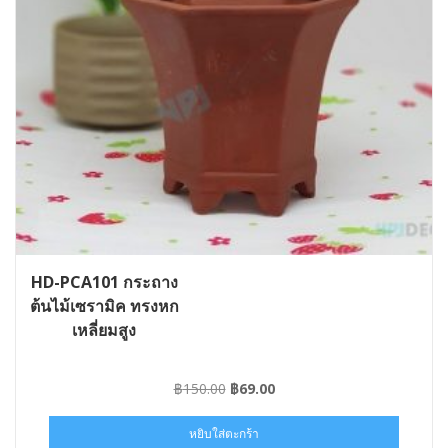
HD-PCA101 กระถาง
ต้นไม้เซรามิค ทรงหก
เหลี่ยมสูง
Original
Current
฿
150.00
฿
69.00
price
price
was:
is:
หยิบใส่ตะกร้า