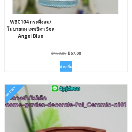
WBC104 กระดิ่งลม/
โมบายลม เทพธิดา Sea
Angel Blue
Original
Current
฿
150.00
฿
67.00
price
price
was:
is:
อ่านเพิ่ม
฿150.00.
฿67.00.
ลดราคา!