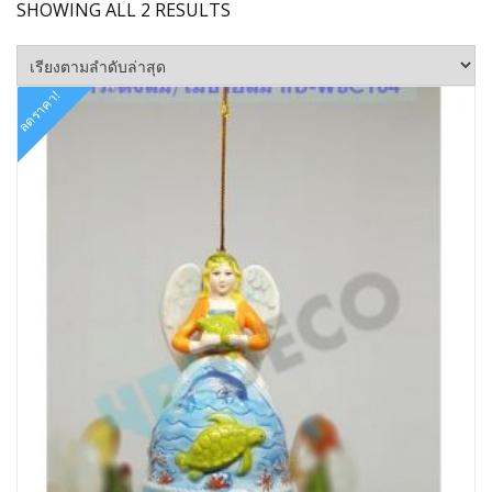
SORTED
SHOWING ALL 2 RESULTS
BY
LATEST
ลดราคา!