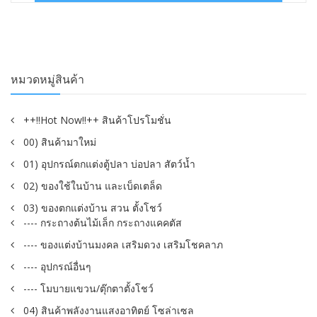
฿150.00.
฿69.00.
หมวดหมู่สินค้า
++!!Hot Now!!++ สินค้าโปรโมชั่น
00) สินค้ามาใหม่
01) อุปกรณ์ตกแต่งตู้ปลา บ่อปลา สัตว์น้ำ
02) ของใช้ในบ้าน และเบ็ดเตล็ด
03) ของตกแต่งบ้าน สวน ตั้งโชว์
---- กระถางต้นไม้เล็ก กระถางแคคตัส
---- ของแต่งบ้านมงคล เสริมดวง เสริมโชคลาภ
---- อุปกรณ์อื่นๆ
---- โมบายแขวน/ตุ๊กตาตั้งโชว์
04) สินค้าพลังงานแสงอาทิตย์ โซล่าเซล