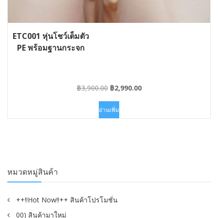
ETC001 หุ่นโชว์เต็มตัว
PE พร้อมฐานกระจก
Original
Current
฿
3,900.00
฿
2,990.00
price
price
was:
is:
อ่านเพิ่ม
฿3,900.00.
฿2,990.00.
หมวดหมู่สินค้า
++!!Hot Now!!++ สินค้าโปรโมชั่น
00) สินค้ามาใหม่