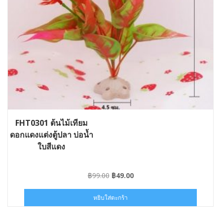
FHT0301 ต้นไม้เทียม
ดอกแดงแต่งตู้ปลา บ่อน้ำ
ใบสีแดง
Original
Current
฿
99.00
฿
49.00
price
price
was:
is:
หยิบใส่ตะกร้า
฿99.00.
฿49.00.