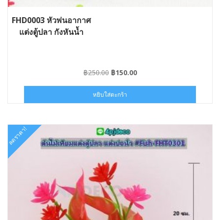
FHD0003 หัวพ่นอากาศ
แต่งตู้ปลา กังหันน้ำ
Original
Current
฿
250.00
฿
150.00
price
price
was:
is:
หยิบใส่ตะกร้า
฿250.00.
฿150.00.
ลดราคา!