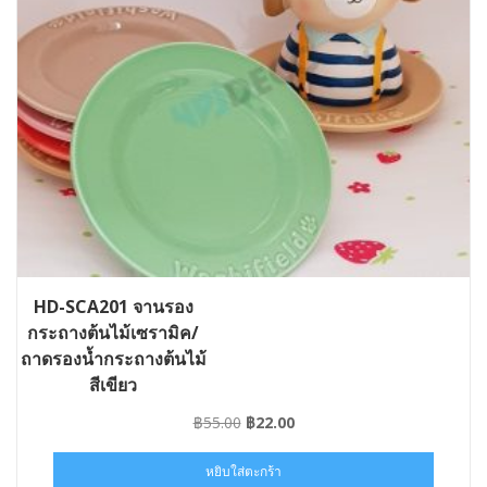
HD-SCA201 จานรอง
กระถางต้นไม้เซรามิค/
ถาดรองน้ำกระถางต้นไม้
สีเขียว
Original
Current
฿
55.00
฿
22.00
price
price
was:
is:
หยิบใส่ตะกร้า