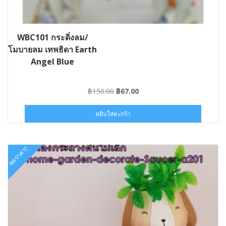
WBC101 กระดิ่งลม/
โมบายลม เทพธิดา Earth
Angel Blue
Original
Current
฿
150.00
฿
67.00
price
price
was:
is:
หยิบใส่ตะกร้า
฿150.00.
฿67.00.
ลดราคา!