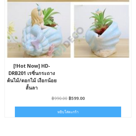
[!Hot Now] HD-
DRB201 เรซิ่นกระถาง
ต้นไม้/ดอกไม้ เงือกน้อย
ลั้นลา
Original
Current
฿
990.00
฿
599.00
price
price
was:
is:
หยิบใส่ตะกร้า
฿990.00.
฿599.00.