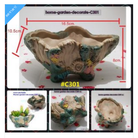
ลดราคา!