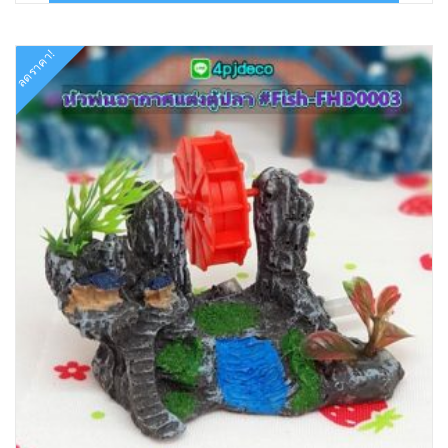
฿55.00.
฿22.00.
ลดราคา!