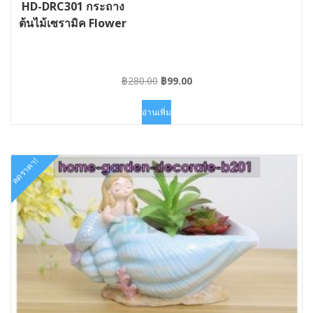
HD-DRC301 กระถาง
ต้นไม้เซรามิค Flower
Original
Current
฿
280.00
฿
99.00
price
price
was:
is:
อ่านเพิ่ม
฿280.00.
฿99.00.
ลดราคา!