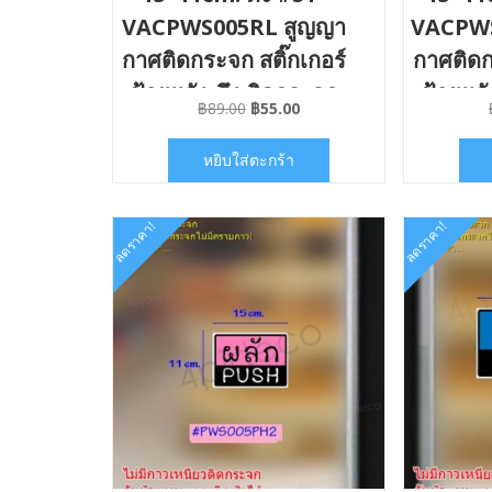
VACPWS005RL สูญญา
VACPWS
กาศติดกระจก สติ๊กเกอร์
กาศติดก
ป้ายผลัง-ดึง ติดกระจก
ป้ายผลั
Original
Current
฿
89.00
฿
55.00
ไม่มีคราบกาว
ไม
price
price
was:
is:
หยิบใส่ตะกร้า
฿89.00.
฿55.00.
ลดราคา!
ลดราคา!