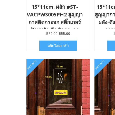
15*11cm. ผลัก #ST-
15*11cm.
VACPWS005PH2 สูญญา
สูญญากา
กาศติดกระจก สติ๊กเกอร์
ผลัง-ดึ
ป้ายผลัง-ดึง ติดกระจก
กาวเ
Original
Current
฿
89.00
฿
55.00
ไม่มีคราบกาว
VAC
price
price
was:
is:
หยิบใส่ตะกร้า
฿89.00.
฿55.00.
ลดราคา!
ลดราคา!