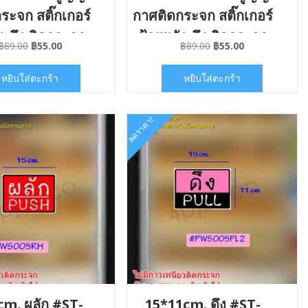
ระจก สติ๊กเกอร์
กาศติดกระจก สติ๊กเกอร์
ง-ดึง ติดกระจก
ป้ายผลัง-ดึง ติดกระจก
Original
Current
Original
Current
฿
89.00
฿
55.00
฿
89.00
฿
55.00
่มีคราบกาว
ไม่มีคราบกาว
price
price
price
price
was:
is:
was:
is:
หยิบใส่ตะกร้า
หยิบใส่ตะกร้า
฿89.00.
฿55.00.
฿89.00.
฿55.00.
ลดราคา!
m. ผลัก #ST-
15*11cm. ดึง #ST-