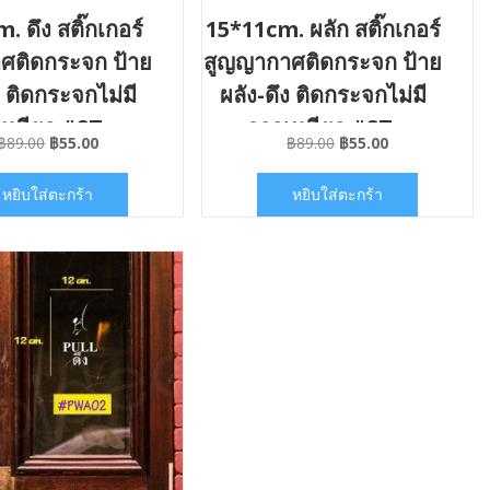
 ดึง สติ๊กเกอร์
15*11cm. ผลัก สติ๊กเกอร์
ศติดกระจก ป้าย
สูญญากาศติดกระจก ป้าย
ง ติดกระจกไม่มี
ผลัง-ดึง ติดกระจกไม่มี
หนียว #ST-
กาวเหนียว #ST-
Original
Current
Original
Current
฿
89.00
฿
55.00
฿
89.00
฿
55.00
PWS005BL2
VACPWS005BH2
price
price
price
price
was:
is:
was:
is:
หยิบใส่ตะกร้า
หยิบใส่ตะกร้า
฿89.00.
฿55.00.
฿89.00.
฿55.00.