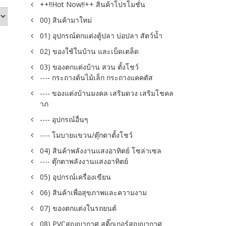
++!!Hot Now!!++ สินค้าโปรโมชั่น
00) สินค้ามาใหม่
01) อุปกรณ์ตกแต่งตู้ปลา บ่อปลา สัตว์น้ำ
02) ของใช้ในบ้าน และเบ็ดเตล็ด
03) ของตกแต่งบ้าน สวน ตั้งโชว์
---- กระถางต้นไม้เล็ก กระถางแคคตัส
---- ของแต่งบ้านมงคล เสริมดวง เสริมโชคล
าภ
---- อุปกรณ์อื่นๆ
---- โมบายแขวน/ตุ๊กตาตั้งโชว์
04) สินค้าพลังงานแสงอาทิตย์ โซล่าเซล
---- ตุ๊กตาพลังงานแสงอาทิตย์
05) อุปกรณ์เครื่องเขียน
06) สินค้าเพื่อสุขภาพและความงาม
07) ของตกแต่งในรถยนต์
08) PVCสูญญากาศ สติ๊กเกอร์สูญญากาศ