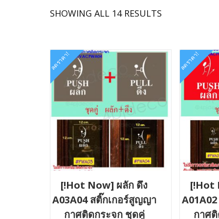
SORTED
SHOWING ALL 14 RESULTS
BY
LATEST
ลดราคา!
ลดราคา!
[!Hot Now] ผลัก ดึง
[!Hot 
A03A04 สติ๊กเกอร์สูญญา
A01A02 
กาศติดกระจก ชุดคู่
กาศติ