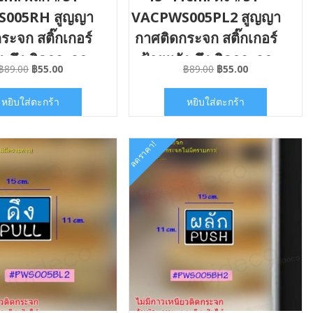
005RH สูญญา
VACPWS005PL2 สูญญา
ระจก สติ๊กเกอร์
กาศติดกระจก สติ๊กเกอร์
ง-ดึง ติดกระจก
ป้ายผลัง-ดึง ติดกระจก
Original
Current
Original
Current
฿
89.00
฿
55.00
฿
89.00
฿
55.00
่มีคราบกาว
ไม่มีคราบกาว
price
price
price
price
was:
is:
was:
is:
หยิบใส่ตะกร้า
หยิบใส่ตะกร้า
฿89.00.
฿55.00.
฿89.00.
฿55.00.
ลดราคา!