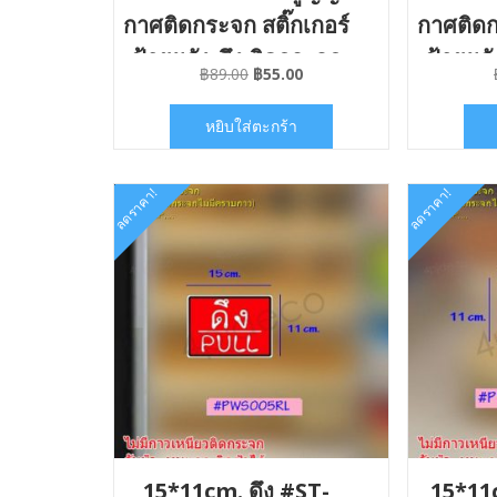
กาศติดกระจก สติ๊กเกอร์
กาศติดก
ป้ายผลัง-ดึง ติดกระจก
ป้ายผลั
Original
Current
฿
89.00
฿
55.00
ไม่มีคราบกาว
ไม
price
price
was:
is:
หยิบใส่ตะกร้า
฿89.00.
฿55.00.
ลดราคา!
ลดราคา!
15*11cm. ดึง #ST-
15*11c