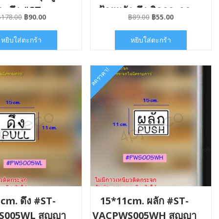
ก+ดึง #ST-
ป้ายผลัง-ดึง ติดกระจก
Original
Current
Original
Current
฿
178.00
฿
90.00
฿
89.00
฿
55.00
A01/VACPWA0
ไม่มีคราบกาว
price
price
price
price
was:
is:
was:
is:
-012012
หยิบใส่ตะกร้า
หยิบใส่ตะกร้า
฿178.00.
฿90.00.
฿89.00.
฿55.00.
ลดราคา!
cm. ดึง #ST-
15*11cm. ผลัก #ST-
005WL สูญญา
VACPWS005WH สูญญา