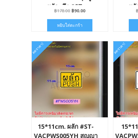
ผลัก+ดึง #ST-
ผลั
Original
Current
฿
178.00
฿
90.00
VACPWA03/VACPWA0
VACPW
price
price
was:
is:
4-012012
2
หยิบใส่ตะกร้า
฿178.00.
฿90.00.
ลดราคา!
ลดราคา!
15*11cm. ผลัก #ST-
15*11
VACPWS005YH สูญญา
VACPWS