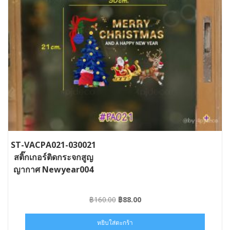
ST-VACPA021-030021
สติ๊กเกอร์ติดกระจกสูญ
ญากาศ Newyear004
Original
Current
฿
160.00
฿
88.00
price
price
was:
is:
หยิบใส่ตะกร้า