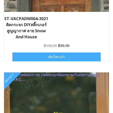
ST-VACPADW004-3021
ติดกระจก DIYสติ๊กเกอร์
สูญญากาศ ลาย Snow
And House
Original
Current
฿
150.00
฿
90.00
price
price
was:
is:
หยิบใส่ตะกร้า
฿150.00.
฿90.00.
ลดราคา!