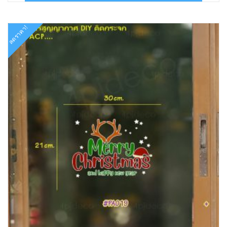
฿160.00.
฿88.00.
ลดราคา!