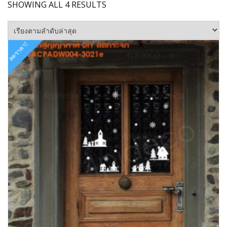
SORTED
SHOWING ALL 4 RESULTS
BY
LATEST
ลดราคา!