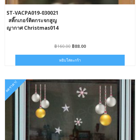
ST-VACPA019-030021
สติ๊กเกอร์ติดกระจกสูญ
ญากาศ Christmas014
Original
Current
฿
160.00
฿
88.00
price
price
was:
is:
หยิบใส่ตะกร้า
฿160.00.
฿88.00.
ลดราคา!