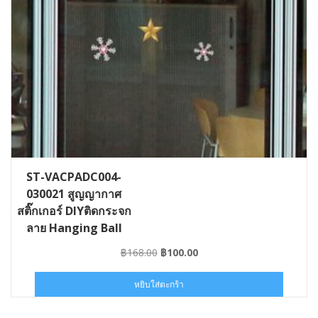
ST-VACPADC004-
030021 สูญญากาศ
สติ๊กเกอร์ DIYติดกระจก
ลาย Hanging Ball
Original
Current
฿
168.00
฿
100.00
price
price
was:
is:
หยิบใส่ตะกร้า
฿168.00.
฿100.00.