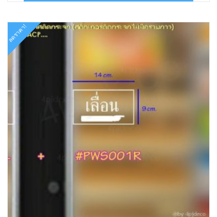
฿89.00.
฿50.00.
ลดราคา!