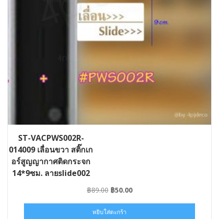
ST-VACPWS002R-
014009 เลื่อนขวา สติ๊กเก
อร์สูญญากาศติดกระจก
14*9ซม. ลายslide002
Original
Current
฿
89.00
฿
50.00
price
price
was:
is:
หยิบใส่ตะกร้า