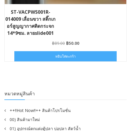
ST-VACPWS001R-
014009 เลื่อนขวา สติ๊กเก
อร์สูญญากาศติดกระจก
14*9ซม. ลายslide001
Original
Current
฿
89.00
฿
50.00
price
price
was:
is:
หยิบใส่ตะกร้า
฿89.00.
฿50.00.
หมวดหมู่สินค้า
++!!Hot Now!!++ สินค้าโปรโมชั่น
00) สินค้ามาใหม่
01) อุปกรณ์ตกแต่งตู้ปลา บ่อปลา สัตว์น้ำ