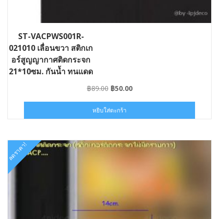
ST-VACPWS001R-
021010 เลื่อนขวา สติกเก
อร์สูญญากาศติดกระจก
21*10ซม. กันน้ำ ทนแดด
ลายslide001
Original
Current
฿
89.00
฿
50.00
price
price
was:
is:
หยิบใส่ตะกร้า
฿89.00.
฿50.00.
ลดราคา!