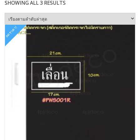
SORTED
SHOWING ALL 3 RESULTS
BY
LATEST
ลดราคา!