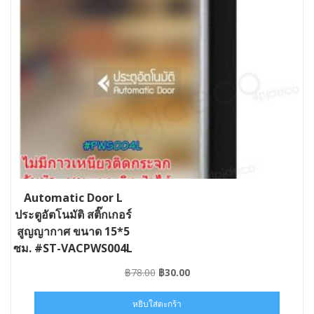
Automatic Door L
ประตูอัตโนมัติ สติ๊กเกอร์
สูญญากาศ ขนาด 15*5
ซม. #ST-VACPWS004L
Original
Current
฿
78.00
฿
30.00
price
price
was:
is:
หยิบใส่ตะกร้า