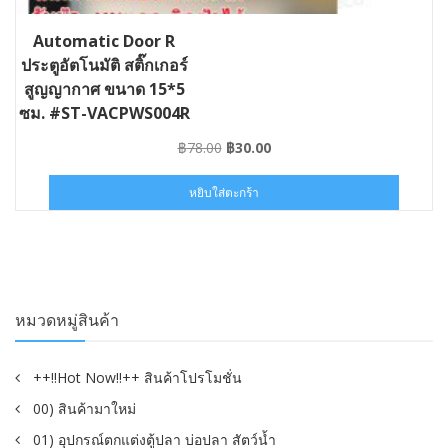
Automatic Door R
ประตูอัตโนมัติ สติ๊กเกอร์
สูญญากาศ ขนาด 15*5
ซม. #ST-VACPWS004R
Original
Current
฿
78.00
฿
30.00
price
price
was:
is:
หยิบใส่ตะกร้า
฿78.00.
฿30.00.
หมวดหมู่สินค้า
++!!Hot Now!!++ สินค้าโปรโมชั่น
00) สินค้ามาใหม่
01) อุปกรณ์ตกแต่งตู้ปลา บ่อปลา สัตว์น้ำ