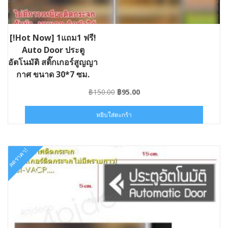
[!Hot Now] 1แถม1 ฟรี!
Auto Door ประตู
อัตโนมัติ สติ๊กเกอร์สูญญา
กาศ ขนาด 30*7 ซม.
#ST-VACPWS0010
Original
Current
฿
150.00
฿
95.00
price
price
was:
is:
หยิบใส่ตะกร้า
฿150.00.
฿95.00.
ลดราคา!