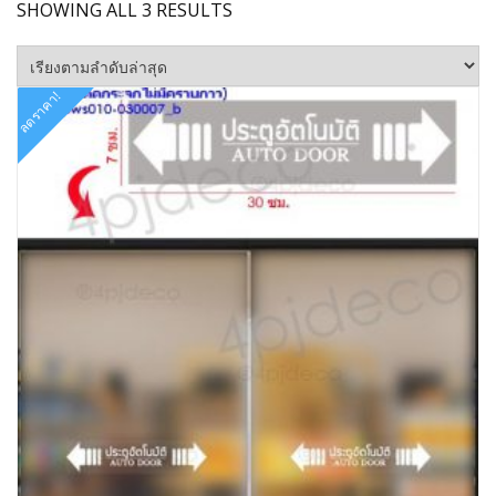
SORTED
SHOWING ALL 3 RESULTS
BY
LATEST
ลดราคา!