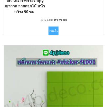
สติ๊กเกอร์ติดกระจกสูญ
ญากาศ ลายดอกไม้ หน้า
กว้าง 90 ซม.
Original
Current
฿
324.00
฿
179.00
price
price
was:
is:
อ่านเพิ่ม
฿324.00.
฿179.00.