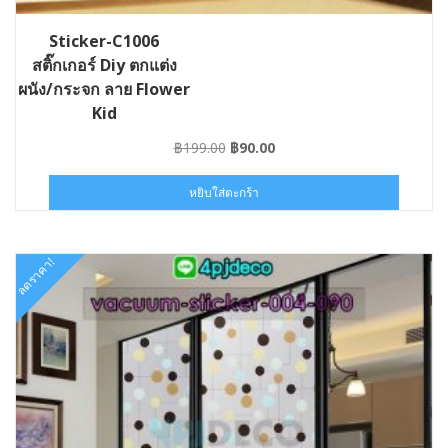
Sticker-C1006
สติ๊กเกอร์ Diy ตกแต่ง
ผนัง/กระจก ลาย Flower
Kid
Original
Current
฿
199.00
฿
90.00
price
price
was:
is:
หยิบใส่ตะกร้า
฿199.00.
฿90.00.
ลดราคา!