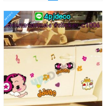
฿199.00.
฿90.00.
ลดราคา!