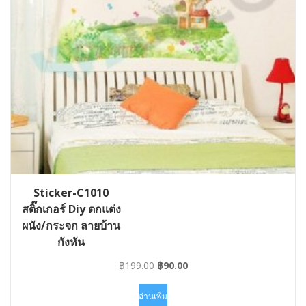
Sticker-C1010
สติ๊กเกอร์ Diy ตกแต่ง
ผนัง/กระจก ลายบ้าน
กังหัน
Original
Current
฿
199.00
฿
90.00
price
price
was:
is:
อ่านเพิ่ม