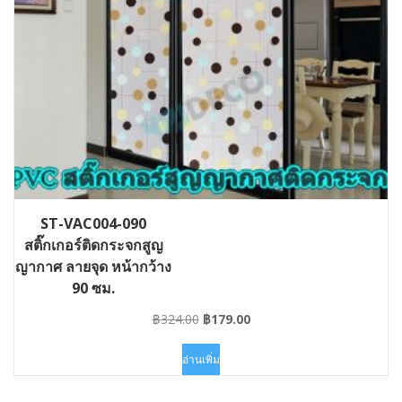
ST-VAC004-090
สติ๊กเกอร์ติดกระจกสูญ
ญากาศ ลายจุด หน้ากว้าง
90 ซม.
Original
Current
฿
324.00
฿
179.00
price
price
was:
is:
อ่านเพิ่ม
฿324.00.
฿179.00.