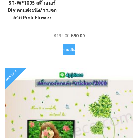
ST-WF1005 สติ๊กเกอร์
Diy ตกแต่งผนัง/กระจก
ลาย Pink Flower
Original
Current
฿
199.00
฿
90.00
price
price
was:
is:
อ่านเพิ่ม
฿199.00.
฿90.00.
ลดราคา!