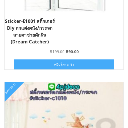
Sticker-E1001 สติ๊กเกอร์
Diy ตกแต่งผนัง/กระจก
ลายตาข่ายดักฝัน
(Dream Catcher)
Original
Current
฿
199.00
฿
90.00
price
price
was:
is:
หยิบใส่ตะกร้า
฿199.00.
฿90.00.
ลดราคา!