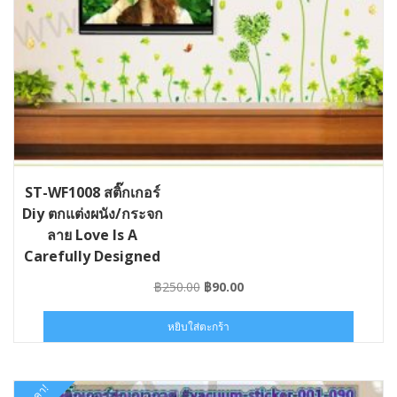
ST-WF1008 สติ๊กเกอร์
Diy ตกแต่งผนัง/กระจก
ลาย Love Is A
Carefully Designed
Lie
Original
Current
฿
250.00
฿
90.00
price
price
was:
is:
หยิบใส่ตะกร้า
฿250.00.
฿90.00.