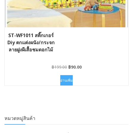
ST-WF1011 สติ๊กเกอร์
Diy ตกแต่งผนัง/กระจก
ลายฝูงผีเสื้อชมดอกไม้
Original
Current
฿
199.00
฿
90.00
price
price
was:
is:
อ่านเพิ่ม
฿199.00.
฿90.00.
หมวดหมู่สินค้า