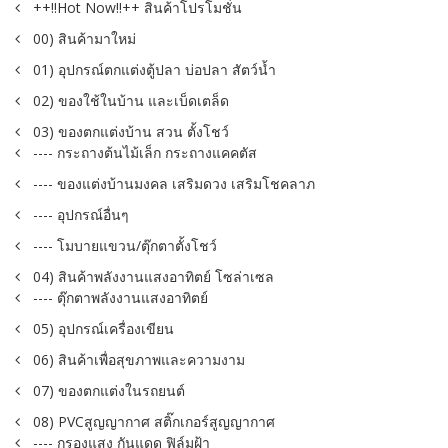
++!!Hot Now!!++ สินค้าโปรโมชั่น
00) สินค้ามาใหม่
01) อุปกรณ์ตกแต่งตู้ปลา บ่อปลา สัตว์น้ำ
02) ของใช้ในบ้าน และเบ็ดเตล็ด
03) ของตกแต่งบ้าน สวน ตั้งโชว์
---- กระถางต้นไม้เล็ก กระถางแคคตัส
---- ของแต่งบ้านมงคล เสริมดวง เสริมโชคลาภ
---- อุปกรณ์อื่นๆ
---- โมบายแขวน/ตุ๊กตาตั้งโชว์
04) สินค้าพลังงานแสงอาทิตย์ โซล่าเซล
---- ตุ๊กตาพลังงานแสงอาทิตย์
05) อุปกรณ์เครื่องเขียน
06) สินค้าเพื่อสุขภาพและความงาม
07) ของตกแต่งในรถยนต์
08) PVCสูญญากาศ สติ๊กเกอร์สูญญากาศ
---- กรองแสง กันแดด ฟิล์มฝ้า