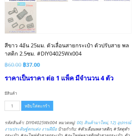
สีขาว 4อัน 25มม. ตัวเลื่อนสายกระเป๋า ตัวปรับสาย พล
าสติก 2.5ซม. #DIY04025Wx004
Original
Current
฿
60.00
฿
37.00
price
price
ราคาเป็นราคา ต่อ 1 แพ็ค มีจำนวน 4 ตัว
was:
is:
฿60.00.
฿37.00.
มีสินค้า
จำนวน
หยิบใส่ตะกร้า
สี
ขาว
รหัสสินค้า:
DIY04025Wx004
หมวดหมู่:
00) สินค้ามาใหม่
,
12) อุปกรณ์
4อัน
งานประดิษฐ์ตกแต่ง งานฝีมือ
ป้ายกำกับ:
#ตัวเลื่อนพลาสติก
,
#วัสดุทำ
25มม.
กระเป๋า
,
#อะไหล่ทำสายกระเป๋า
,
#อะไหล่พลาสติกทำสายกระเป๋า
,
ตัว
ตัว