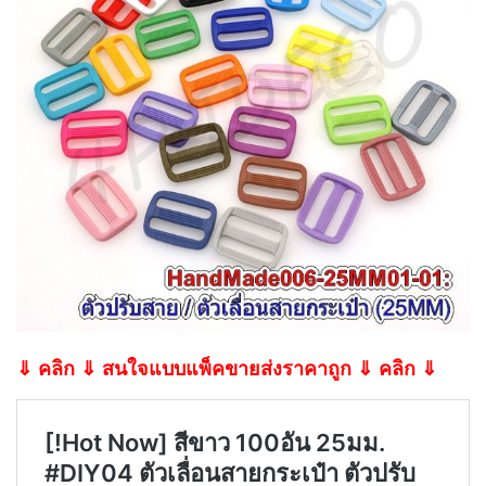
⇓ คลิก ⇓ สนใจแบบแพ็คขายส่งราคาถูก ⇓ คลิก ⇓