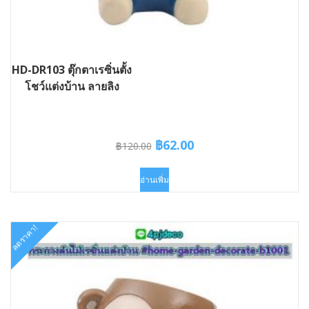
HD-DR103 ตุ๊กตาเรซิ่นตั้ง
โชว์แต่งบ้าน ลายลิง
Original
Current
฿
62.00
฿
120.00
price
price
was:
is:
อ่านเพิ่ม
฿120.00.
฿62.00.
ลดราคา!