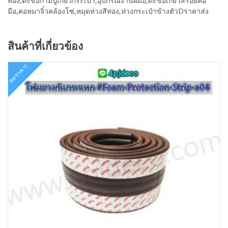
ทอง,ตะขอก้ามปูเกี่ยวกระเป๋า,อุปกรณ์งานฝีมือ,ตะขอเกี่ยวสร้อยคอ
มือ,คอหมาจิ๋วคล้องโซ่,หมุดห่วงสีทอง,ห่วงกระเป๋าข้างตัวDราคาส่ง
สินค้าที่เกี่ยวข้อง
ลดราคา!