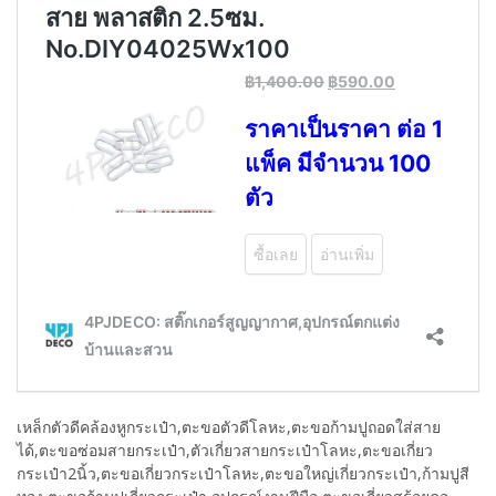
เหล็กตัวดีคล้องหูกระเป๋า,ตะขอตัวดีโลหะ,ตะขอก้ามปูถอดใส่สาย
ได้,ตะขอซ่อมสายกระเป๋า,ตัวเกี่ยวสายกระเป๋าโลหะ,ตะขอเกี่ยว
กระเป๋า2นิ้ว,ตะขอเกี่ยวกระเป๋าโลหะ,ตะขอใหญ่เกี่ยวกระเป๋า,ก้ามปูสี