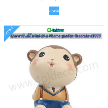
price
price
was:
is:
อ่านเพิ่ม
฿120.00.
฿62.00.
ลดราคา!