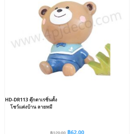
HD-DR113 ตุ๊กตาเรซิ่นตั้ง
โชว์แต่งบ้าน ลายหมี
Original
Current
฿
62.00
฿
120.00