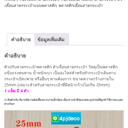
เลื่อนสายกระเป๋าแบบพลาสติก
,
พลาสติกเลื่อนสายกระเป๋า
เลื่อน
สาย
กระเป๋า
ตัว
ปรับ
สาย
คำอธิบาย
ข้อมูลเพิ่มเติม
พลาสติก
2.5ซม.
#DIY04025Wx004
คำอธิบาย
ชิ้น
ตัวปรับสายกระเป๋าพลาสติก ตัวเลื่อนสายกระเป๋า วัสดุเป็นพลาสติก
แข็งแรงทนทาน น้ำหนักเบา เป็นอะไหล่สำหรับทำกระเป๋าเดินทาง
กระเป๋าเป้สะพาย หรืออื่นๆ ตามต้องการ ขนาดความกว้างภายใน
25mm (เหมาะสำหรับสายกระเป๋าที่มีหน้ากว้างไม่เกิน 25mm)
1 แพ็ค มี 4 ตัว
!!! สินค้าจริง สีอาจมีความผิดเพี้ยนจากภาพเล็กน้อย เนื่องจากค่าสีของแต่ละอุปกรณ์ที่ลูกค้าใช้งานจะแตก
ต่างกัน!!!