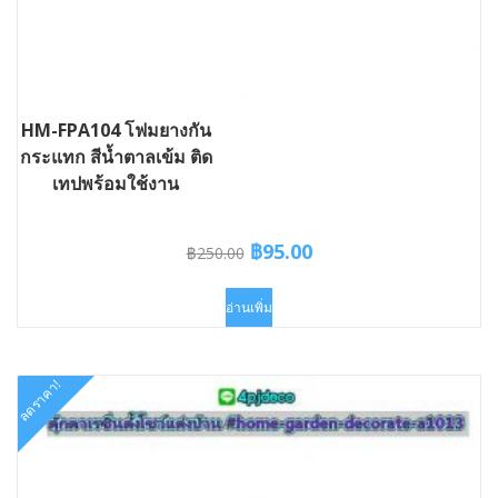
HM-FPA104 โฟมยางกัน
กระแทก สีน้ำตาลเข้ม ติด
เทปพร้อมใช้งาน
Original
Current
฿
95.00
฿
250.00
price
price
was:
is:
อ่านเพิ่ม
฿250.00.
฿95.00.
ลดราคา!