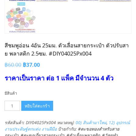
สีชมพูอ่อน 4อัน 25มม. ตัวเลื่อนสายกระเป๋า ตัวปรับสา
ย พลาสติก 2.5ซม. #DIY04025Px004
Original
Current
฿
60.00
฿
37.00
price
price
ราคาเป็นราคา ต่อ 1 แพ็ค มีจำนวน 4 ตัว
was:
is:
฿60.00.
฿37.00.
มีสินค้า
จำนวน
หยิบใส่ตะกร้า
สีชมพู
อ่อน
รหัสสินค้า:
DIY04025Px004
หมวดหมู่:
00) สินค้ามาใหม่
,
12) อุปกรณ์
4อัน
งานประดิษฐ์ตกแต่ง งานฝีมือ
ป้ายกำกับ:
#ตะขอทองสำหรับสาย
25มม.
กระเป๋า
,
#ตะขอเกี่ยวสายกระเป๋า
,
#ตัวเลื่อนพลาสติก
,
#วัสดุทำ
ตัว