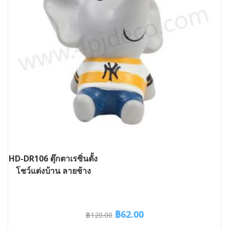
HD-DR106 ตุ๊กตาเรซิ่นตั้ง
โชว์แต่งบ้าน ลายช้าง
Original
Current
฿
62.00
฿
120.00
price
price