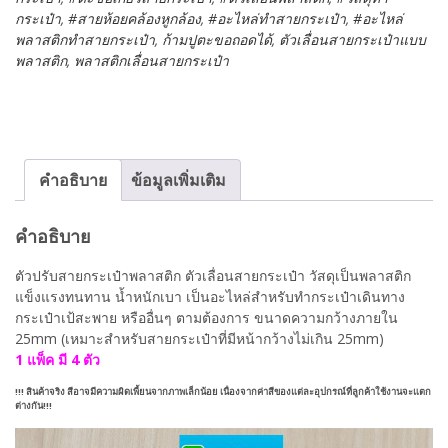
กระเป๋า
,
#สายห้อยคล้องหูกล้อง
,
#อะไหล่ทำสายกระเป๋า
,
#อะไหล่
เลื่อน
พลาสติกทำสายกระเป๋า
,
ก้ามปูตะขอถอดได้
,
ตัวเลื่อนสายกระเป๋าแบบ
สาย
พลาสติก
,
พลาสติกเลื่อนสายกระเป๋า
กระเป๋า
ตัว
ปรับ
สาย
พลาสติก
2.5ซม.
คำอธิบาย
ข้อมูลเพิ่มเติม
#DIY04025Px004
ชิ้น
คำอธิบาย
ตัวปรับสายกระเป๋าพลาสติก ตัวเลื่อนสายกระเป๋า วัสดุเป็นพลาสติก
แข็งแรงทนทาน น้ำหนักเบา เป็นอะไหล่สำหรับทำกระเป๋าเดินทาง
กระเป๋าเป้สะพาย หรืออื่นๆ ตามต้องการ ขนาดความกว้างภายใน
25mm (เหมาะสำหรับสายกระเป๋าที่มีหน้ากว้างไม่เกิน 25mm)
1 แพ็ค มี 4 ตัว
!!! สินค้าจริง สีอาจมีความผิดเพี้ยนจากภาพเล็กน้อย เนื่องจากค่าสีของแต่ละอุปกรณ์ที่ลูกค้าใช้งานจะแตก
ต่างกัน!!!