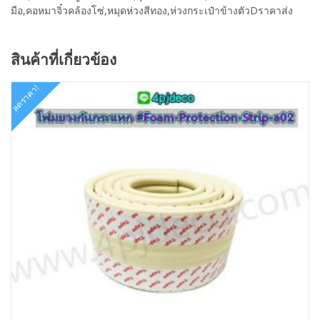
มือ,คอหมาจิ๋วคล้องโซ่,หมุดห่วงสีทอง,ห่วงกระเป๋าข้างตัวDราคาส่ง
สินค้าที่เกี่ยวข้อง
ลดราคา!