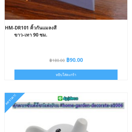
HM-DR101 คิ้วกันแมลงสี
ขาว-เทา 90 ซม.
Original
Current
฿
90.00
฿
180.00
price
price
was:
is:
หยิบใส่ตะกร้า
฿180.00.
฿90.00.
ลดราคา!