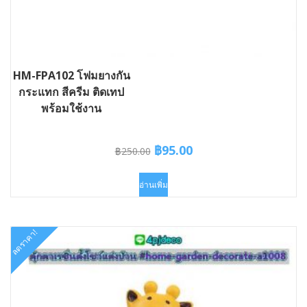
HM-FPA102 โฟมยางกัน
กระแทก สีครีม ติดเทป
พร้อมใช้งาน
Original
Current
฿
95.00
฿
250.00
price
price
was:
is:
อ่านเพิ่ม
฿250.00.
฿95.00.
ลดราคา!