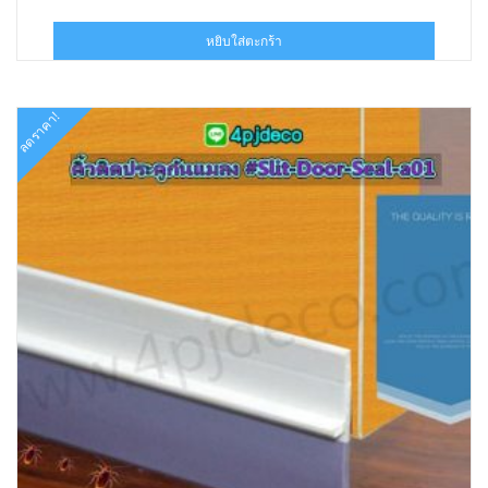
price
price
was:
is:
หยิบใส่ตะกร้า
฿120.00.
฿62.00.
ลดราคา!