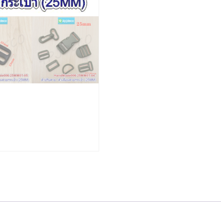
#DIY04025Rx004
ชิ้น