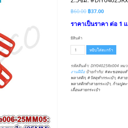
2.5ซม. #DIY04025R
Original
Current
฿
60.00
฿
37.00
price
price
ราคาเป็นราคา ต่อ 1 แ
was:
is:
฿60.00.
฿37.00.
มีสินค้า
จำนวน
หยิบใส่ตะกร้า
สี
แดง
รหัสสินค้า:
DIY04025Rx004
หมวด
4อัน
งานฝีมือ
ป้ายกำกับ:
#ตะขอทองสำ
25มม.
พลาสติก
,
#วัสดุทำกระเป๋า
,
#สายห
ตัว
พลาสติกทำสายกระเป๋า
,
ก้ามปูต
เลื่อน
เลื่อนสายกระเป๋า
สาย
กระเป๋า
ตัว
ปรับ
สาย
พลาสติก
2.5ซม.