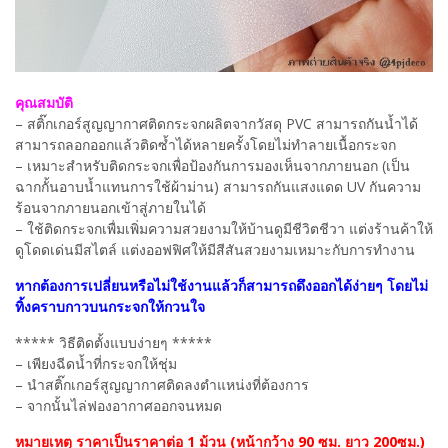
คุณสมบัติ
– สติ๊กเกอร์สูญญากาศติดกระจกผลิตจากวัสดุ PVC สามารถกันน้ำได้
สามารถลอกออกแล้วติดซ้ำได้หลายครั้งโดยไม่ทำลายเนื้อกระจก
– เหมาะสำหรับติดกระจกเพื่อป้องกันการมองเห็นจากภายนอก (เป็น
ฉากกั้นอาบน้ำแทนการใช้ผ้าม่าน) สามารถกันแสงแดด UV กันความ
ร้อนจากภายนอกเข้าสู่ภายในได้
– ใช้ติดกระจกเพื่มเพิ่มความสวยงามให้บ้านดูมีชีวิตชีวา แต่งร้านค้าให้
ดูโดดเด่นมีสไตล์ แต่งออฟฟิศให้มีสีสันสวยงามเหมาะกับการทำงาน
หากต้องการเปลี่ยนหรือไม่ใช้งานแล้วก็สามารถดึงออกได้ง่ายๆ โดยไม่
ทิ้งคราบกาวบนกระจกให้กวนใจ
***** วิธีติดตั้งแบบง่ายๆ *****
– เพียงฉีดน้ำที่กระจกให้ชุ่ม
– นำสติ๊กเกอร์สูญญากาศติดลงตำแหน่งที่ต้องการ
– จากนั้นไล่ฟองอากาศออกจนหมด
หมายเหตุ ราคาเป็นราคาต่อ 1 ม้วน (หน้ากว้าง 90 ซม. ยาว 200ซม.)