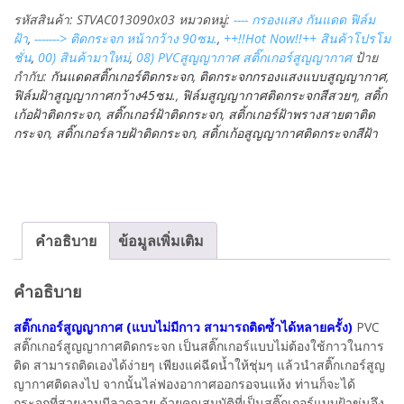
สูญ
รหัสสินค้า:
STVAC013090x03
หมวดหมู่:
---- กรองแสง กันแดด ฟิล์ม
ญา
ฝ้า
,
-------> ติดกระจก หน้ากว้าง 90ซม.
,
++!!Hot Now!!++ สินค้าโปรโม
กาศ
ชั่น
,
00) สินค้ามาใหม่
,
08) PVCสูญญากาศ สติ๊กเกอร์สูญญากาศ
ป้าย
ฟิล์ม
กำกับ:
กันแดดสติ๊กเกอร์ติดกระจก
,
ติดกระจกกรองแสงแบบสูญญากาศ
,
ฝ้า
ฟิล์มฝ้าสูญญากาศกว้าง45ซม.
,
ฟิล์มสูญญากาศติดกระจกสีสวยๆ
,
สติ้ก
ขาว
เก้อฝ้าติดกระจก
,
สติ๊กเกอร์ฝ้าติดกระจก
,
สติ้กเกอร์ฝ้าพรางสายตาติด
ติด
กระจก
,
สติ๊กเกอร์ลายฝ้าติดกระจก
,
สติ้กเก้อสูญญากาศติดกระจกสีฝ้า
กระจก
กรอง
แสง
หน้า
กว้าง
90
คำอธิบาย
ข้อมูลเพิ่มเติม
ซม.
#ST-
VAC013-
คำอธิบาย
090x02
ชิ้น
สติ๊กเกอร์สูญญากาศ (แบบไม่มีกาว สามารถติดซ้ำได้หลายครั้ง)
PVC
สติ๊กเกอร์สูญญากาศติดกระจก เป็นสติ๊กเกอร์แบบไม่ต้องใช้กาวในการ
ติด สามารถติดเองได้ง่ายๆ เพียงแค่ฉีดน้ำให้ชุ่มๆ แล้วนำสติ๊กเกอร์สูญ
ญากาศติดลงไป จากนั้นไล่ฟองอากาศออกรอจนแห้ง ท่านก็จะได้
กระจกที่สวยงามมีลวดลาย ด้วยคุณสมบัติที่เป็นสติ๊กเกอร์แบบฝ้าขุ่นจึง