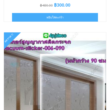
Original
Current
฿
300.00
฿
480.00
price
price
was:
is:
หยิบใส่ตะกร้า
฿480.00.
฿300.00.
ลดราคา!