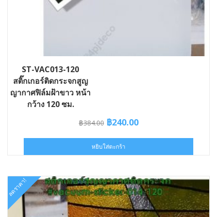
ST-VAC013-120
สติ๊กเกอร์ติดกระจกสูญ
ญากาศฟิล์มฝ้าขาว หน้า
กว้าง 120 ซม.
Original
Current
฿
240.00
฿
384.00
price
price
was:
is:
หยิบใส่ตะกร้า
฿384.00.
฿240.00.
ลดราคา!