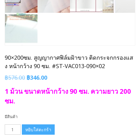
90×200ซม. สูญญากาศฟิล์มฝ้าขาว ติดกระจกกรองแส
ง หน้ากว้าง 90 ซม. #ST-VAC013-090×02
Original
Current
฿
576.00
฿
346.00
price
price
1 ม้วน ขนาดหน้ากว้าง 90 ซม. ความยาว 200
was:
is:
ซม.
฿576.00.
฿346.00.
มีสินค้า
จำนวน
หยิบใส่ตะกร้า
90x200ซม.