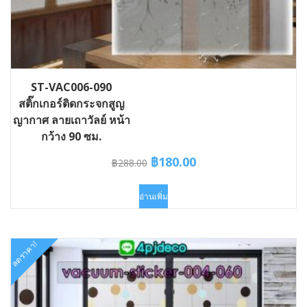
ST-VAC006-090
สติ๊กเกอร์ติดกระจกสูญ
ญากาศ ลายเถาวัลย์ หน้า
กว้าง 90 ซม.
Original
Current
฿
180.00
฿
288.00
price
price
was:
is:
อ่านเพิ่ม
฿288.00.
฿180.00.
ลดราคา!