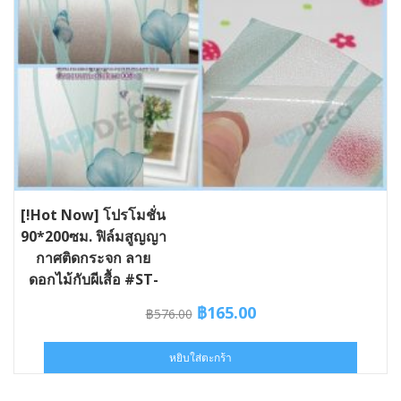
[!Hot Now] โปรโมชั่น
90*200ซม. ฟิล์มสูญญา
กาศติดกระจก ลาย
ดอกไม้กับผีเสื้อ #ST-
VAC008-090
Original
Current
฿
165.00
฿
576.00
price
price
was:
is:
หยิบใส่ตะกร้า
฿576.00.
฿165.00.