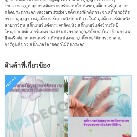
christmas,สูญญากาศติดกระจกรับอาบน้ำ ตัดขน,สติ๊กเกอร์สูญญากา
ศติดประตูกระจก,vaccam sticker,สติ๊กเกอร์ฝ้าติดกระจก,สติ๊กเกอร์ติด
กระจกสูญญากาศ,สติ๊กเกอร์แต่งผนังบ้านมีกาวในตัว,สติ๊กเกอร์ติดผนัง
ลายการ์ตูน,สติ๊กเกอร์แต่งกระจกติดผนัง,สติ๊กเกอร์แต่งร้านวันปี
ใหม่,ขายสติ๊กเกอร์แต่งร้านเสริมสวยราคาถูก,สติ๊กเกอร์แต่งร้านกาแฟ
ธีมคริสต์มาส,ตกแต่งร้านตัดขนน้องหมา,สติ๊กเกอร์ติดกระจกลาย
การ์ตูนสีขาว,สติ๊กเกอร์ลายดอกไม้ติดกระจก
สินค้าที่เกี่ยวข้อง
ลดราคา!