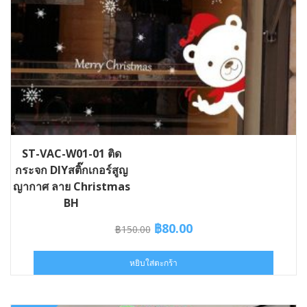
ST-VAC-W01-01 ติด
กระจก DIYสติ๊กเกอร์สูญ
ญากาศ ลาย Christmas
BH
Original
Current
฿
80.00
฿
150.00
price
price
was:
is:
หยิบใส่ตะกร้า
฿150.00.
฿80.00.