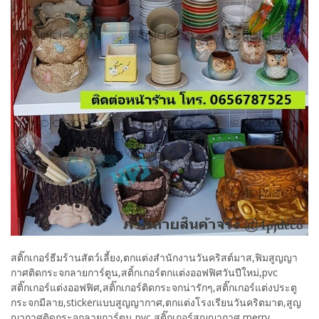
สติ๊กเกอร์ธีมร้านสัตว์เลี้ยง,ตกแต่งสำนักงานวันคริสต์มาส,ฟิมสูญญา
กาศติดกระจกลายการ์ตูน,สติ้กเกอร์ตกแต่งออฟฟิศวันปีใหม่,pvc
สติ๊กเกอร์แต่งออฟฟิศ,สติ๊กเกอร์ติดกระจกน่ารักๆ,สติ๊กเกอร์แต่งประตู
กระจกมีลาย,stickerแบบสูญญากาศ,ตกแต่งโรงเรียนวันคริตมาต,สูญ
ญากาศติดกระจกลายการ์ตูน,pvc สติ๊กเกอร์สูญญากาศ merry