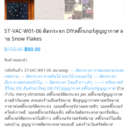
ST-VAC-W01-06 ติดกระจก DIYสติ๊กเกอร์สูญญากาศ ล
าย Snow Flakes
Original
Current
฿
150.00
฿
80.00
price
price
สินค้าหมดแล้ว
was:
is:
รหัสสินค้า:
ST-VAC-W01-06
หมวดหมู่:
---- ติดกระจก ภาพมงคล/ตกแต่ง
฿150.00.
฿80.00.
เทศกาล
,
---- ติดกระจก ลายต้นไม้ ดอกไม้ และผลไม้
,
---- ติดกระจก
อื่นๆ ลายตกแต่งทั่วไป
,
---- ติดกระจก โทนสี ขาว-ดำ
,
-------> คริสมาสต์
ปีใหม่
,
00) สินค้ามาใหม่
,
08) PVCสูญญากาศ สติ๊กเกอร์สูญญากาศ
ป้าย
กำกับ:
merry christmas สติ๊กเกอร์ติดกระจก
,
pvc สติ๊กเกอร์สูญญากาศ
ลายฝ้ากันแดด
,
ตกแต่งร้านธีมคริสมาส
,
ฟิมสูญญากาศลายคริสมาส
,
ราคาส่งสติ๊กเกอร์ติดกระจก
,
วอลสติ๊กเกอร์ลายคลาสสิก
,
วอลสติ๊กเกอร์
สไตล์เกาหลี
,
วอลสติ๊กเกอร์ห้องเด็ก
,
สติ้กเก้อติดกระจกลายเกร็ดหิมะ
,
สติ๊กเกอร์ติดกระจกไม่มีกาว
,
สติ๊กเกอร์ลายคริสต์มาส
,
สติ๊กเกอร์ไอเดีย
แต่งบ้าน
,
สูญญากาศติดกระจกลายแสงสี
,
แต่งร้านวันคริสต์มาส