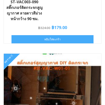
ST-VAC003-090
สติ๊กเกอร์ติดกระจกสูญ
ญากาศ ลายดาวสีม่วง
หน้ากว้าง 90 ซม.
Original
Current
฿
179.00
฿
324.00
price
price
was:
is:
หยิบใส่ตะกร้า
฿324.00.
฿179.00.
ลดราคา!