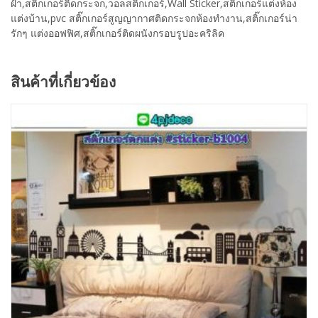
ฝ้า,สติ๊กเกอร์ติดกระจก,วอลสติ๊กเกอร์,Wall Sticker,สติ๊กเกอร์แต่งห้อง
แต่งบ้าน,pvc สติ๊กเกอร์สูญญากาศติดกระจกห้องทำงาน,สติ๊กเกอร์น่า
รักๆ แต่งออฟฟิศ,สติ๊กเกอร์ติดผนังกรอบรูปอะคริลิค
สินค้าที่เกี่ยวข้อง