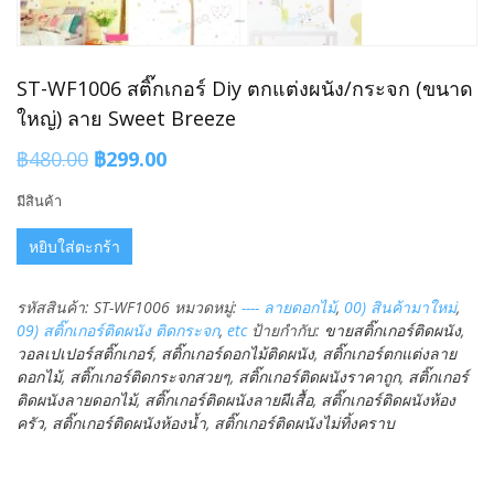
ST-WF1006 สติ๊กเกอร์ Diy ตกแต่งผนัง/กระจก (ขนาด
ใหญ่) ลาย Sweet Breeze
Original
Current
฿
480.00
฿
299.00
price
price
มีสินค้า
was:
is:
จำนวน
฿480.00.
฿299.00.
หยิบใส่ตะกร้า
ST-
WF1006
รหัสสินค้า:
ST-WF1006
หมวดหมู่:
---- ลายดอกไม้
,
00) สินค้ามาใหม่
,
สติ๊กเกอร์
09) สติ๊กเกอร์ติดผนัง ติดกระจก
,
etc
ป้ายกำกับ:
ขายสติ๊กเกอร์ติดผนัง
,
diy
วอลเปเปอร์สติ๊กเกอร์
,
สติ๊กเกอร์ดอกไม้ติดผนัง
,
สติ๊กเกอร์ตกแต่งลาย
ตกแต่ง
ดอกไม้
,
สติ๊กเกอร์ติดกระจกสวยๆ
,
สติ๊กเกอร์ติดผนังราคาถูก
,
สติ๊กเกอร์
ผนัง/
ติดผนังลายดอกไม้
,
สติ๊กเกอร์ติดผนังลายผีเสื้อ
,
สติ๊กเกอร์ติดผนังห้อง
กระจก
ครัว
,
สติ๊กเกอร์ติดผนังห้องน้ำ
,
สติ๊กเกอร์ติดผนังไม่ทิ้งคราบ
(ขนาด
ใหญ่)
ลาย
Sweet