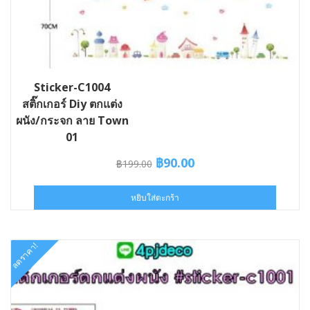
Sticker-C1004
สติ๊กเกอร์ Diy ตกแต่ง
ผนัง/กระจก ลาย Town
01
Original
Current
฿
90.00
฿
199.00
price
price
was:
is:
หยิบใส่ตะกร้า
฿199.00.
฿90.00.
ลดราคา!