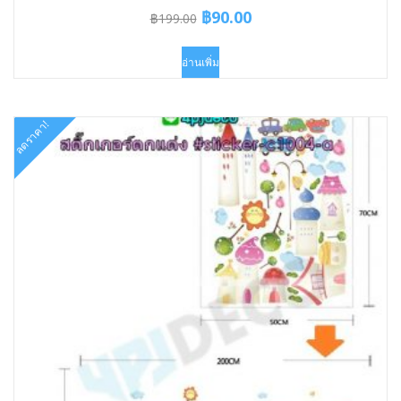
Original
Current
฿
90.00
฿
199.00
price
price
was:
is:
อ่านเพิ่ม
฿199.00.
฿90.00.
ลดราคา!