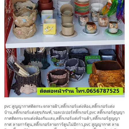
pvc สูญญากาศติดกระจกลายฝ้า,สติ๊กเกอร์แต่งห้อง,สติ๊กเกอร์แต่ง
บ้าน,สติ๊กเกอร์แต่งสุขภัณฑ์,วอลเปเปอร์สติ๊กเกอร์,pvc สติ๊กเกอร์สูญญา
กาศติดกระจกแต่งห้องกันแสง,สติ๊กเกอร์แต่งร้านค้า,สติ๊กเกอร์สูญญา
กาศ ลายการ์ตูน,สติ๊กเกอร์ลายการ์ตูนไม่มีกาว,pvc สูญญากาศ ลาย