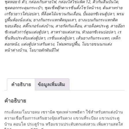
ชุดหอย 6 ตัว
,
กล่องเก็บสายไฟ
,
กล่องใส่ไข่แพ็ค 12
,
คิ้วกันลื่นบันได
,
Red
ชุดตอกกระดุมกระเป๋า
,
ชุดเซ็ทตุ๊กตาเรซิ่นตั้งโชว์หน้ารถ
,
ต้นสาหร่าย
ชิ้น
เกรียวยาวใส่บ่อปลา
,
ที่ล็อคไม้แขวนกันเลื่อน
,
ปั้มออกซิเจนตู้ปลา
,
พรม
ปูพื้นห้องนั่งเล่น
,
ยางกันกระแทกติดมุมเสา
,
ยางแบนกันกระแทกติด
ขอบเตียง
,
สติ๊กเกอร์แต่งบ้าน
,
สายรัดกันเลื่อน
,
สายล็อคประตู
,
สายอ๊อก
ซิเจนตัวการ์ตูนแต่งตู้ปลา
,
สาหร่ายแต่งสวน
,
หัวออกซิเจนบ่อปลา
,
เร
ซิ่นหินประดับแต่งตู้ปลา
,
เรซิ่นแต่งตู้ปลา
,
เส้นยางกันกระแทก
,
เหล็ก
ตอกหนัง
,
แต่งตู้ปลาเสริมดวง
,
โฟมพรมปูพื้น
,
โมบายขนนกแต่ง
หน้าต่างบ้าน
,
โมบายดักฝันมีไฟ
คำอธิบาย
ข้อมูลเพิ่มเติม
คำอธิบาย
กระดิ่งลม/โมบายลม เซรามิค ชุดเหล่าเทพธิดา ใช้สำหรับตกแต่งบ้าน
ความเชื่อเรื่องการเสริมฮวงจุ้ยเสริมดวง แขวนที่ระบียง แขวนประตู
บ้าน คอนโด ประตูร้าน หรือแขวนประดับตกแต่งสวน เพิ่มความสดใส