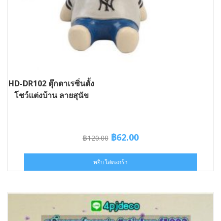
HD-DR102 ตุ๊กตาเรซิ่นตั้ง
โชว์แต่งบ้าน ลายสุนัข
Original
Current
฿
62.00
฿
120.00
price
price
was:
is:
หยิบใส่ตะกร้า
฿120.00.
฿62.00.