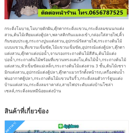
กระดิ่งโมบาย,โมบายดักฝัน,ตุ๊กตากระดิ่งแขวน,กระดิ่งลมขนนกแต่ง
สวน,ต้นไม้เทียมแต่งตู้ปลา,พลาสติกกันแมลงเข้า,กล่องใส่สายไฟ,คิ้ว
กันขอบประตู,กระถางปูนแต่งสวน,อุปกรณ์รัดสายไฟ,กระถางต้นไม้
แบบแขวน,ที่แขวนเข็มขัด,ไม้แขวนเข็มขัด,อุปกรณ์แต่งตู้ปลา,ตุ๊กตา
แต่งสวน,ตุ๊กตาแต่งบ่อน้ำ,จานรองกระถางต้นไม้สีสัน,ต้นไม้แต่ง
บ่อน้ำ,กระถางต้นไม้พร้อมที่แขวนทรงแตงโม,ต้นไม้น้ำ,กระถางต้นไม้
แต่งสวน,หัวเข็มขัดแม่เหล็ก,กระถางต้นไม้แต่งสวน 3 ชั้น,ต้นไม้เซรา
มิกแต่งสวน,อุปกรณ์แต่งตู้ปลา,ตุ๊กตาแมวกวักตั้งหน้ารถ,เครื่องพ่นน้ำ
พ่นอากาศตู้ปลา,กระถางต้นไม้แขวนริมริ้ว,กระดิ่งลมตัวการ์ตูนแต่ง
บ้านแต่งสวน,กระดิ่งลมราคาส่ง,สายไฟประดับแต่งบ้านโซล่า
เซลล์,กระดิ่งลมหมีน้อยแต่งบ้าน
สินค้าที่เกี่ยวข้อง
ลดราคา!