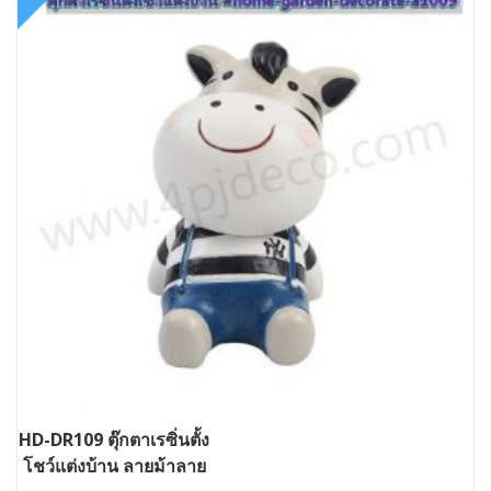
HD-DR109 ตุ๊กตาเรซิ่นตั้ง
โชว์แต่งบ้าน ลายม้าลาย