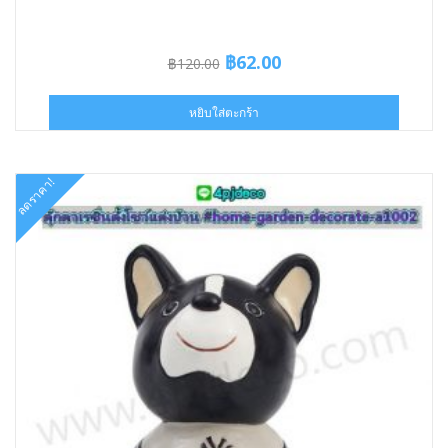
Original
Current
฿
62.00
฿
120.00
price
price
was:
is:
หยิบใส่ตะกร้า
฿120.00.
฿62.00.
ลดราคา!