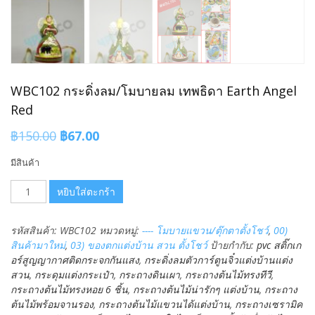
WBC102 กระดิ่งลม/โมบายลม เทพธิดา Earth Angel
Red
Original
Current
฿
150.00
฿
67.00
price
price
มีสินค้า
was:
is:
จำนวน
฿150.00.
฿67.00.
หยิบใส่ตะกร้า
WBC102
กระดิ่ง
รหัสสินค้า:
WBC102
หมวดหมู่:
---- โมบายแขวน/ตุ๊กตาตั้งโชว์
,
00)
ลม/
สินค้ามาใหม่
,
03) ของตกแต่งบ้าน สวน ตั้งโชว์
ป้ายกำกับ:
pvc สติ๊กเก
โมบาย
อร์สูญญากาศติดกระจกกันแสง
,
กระดิ่งลมตัวการ์ตูนจิ๋วแต่งบ้านแต่ง
ลม
สวน
,
กระดุมแต่งกระเป๋า
,
กระถางดินเผา
,
กระถางต้นไม้ทรงทีวี
,
เทพธิดา
กระถางต้นไม้ทรงหอย 6 ชิ้น
,
กระถางต้นไม้น่ารักๆ แต่งบ้าน
,
กระถาง
Earth
ต้นไม้พร้อมจานรอง
,
กระถางต้นไม้แขวนได้แต่งบ้าน
,
กระถางเซรามิค
Angel