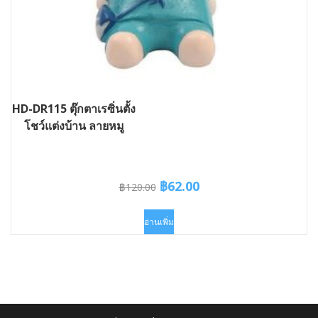
HD-DR115 ตุ๊กตาเรซิ่นตั้ง
โชว์แต่งบ้าน ลายหมู
Original
Current
฿
62.00
฿
120.00
price
price
was:
is:
อ่านเพิ่ม
฿120.00.
฿62.00.