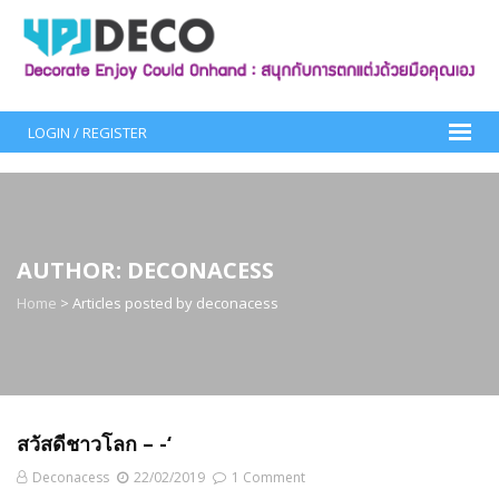
Skip
to
content
LOGIN / REGISTER
AUTHOR:
DECONACESS
Home
>
Articles posted by deconacess
สวัสดีชาวโลก – -‘
Deconacess
22/02/2019
1 Comment